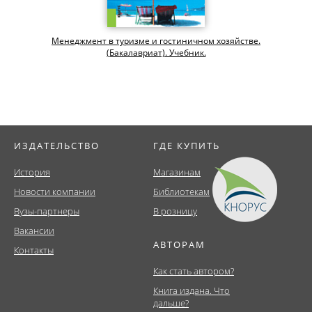
Менеджмент в туризме и гостиничном хозяйстве.
(Бакалавриат). Учебник.
ИЗДАТЕЛЬСТВО
ГДЕ КУПИТЬ
История
Магазинам
Новости компании
Библиотекам
Вузы-партнеры
В розницу
Вакансии
АВТОРАМ
Контакты
Как стать автором?
Книга издана. Что
дальше?