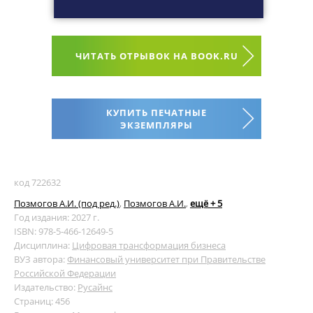
ЧИТАТЬ ОТРЫВОК НА BOOK.RU
КУПИТЬ ПЕЧАТНЫЕ
ЭКЗЕМПЛЯРЫ
код 722632
Позмогов А.И. (под ред.)
,
Позмогов А.И.
,
ещё + 5
Год издания: 2027 г.
ISBN: 978-5-466-12649-5
Дисциплина:
Цифровая трансформация бизнеса
ВУЗ автора:
Финансовый университет при Правительстве
Российской Федерации
Издательство:
Русайнс
Страниц: 456