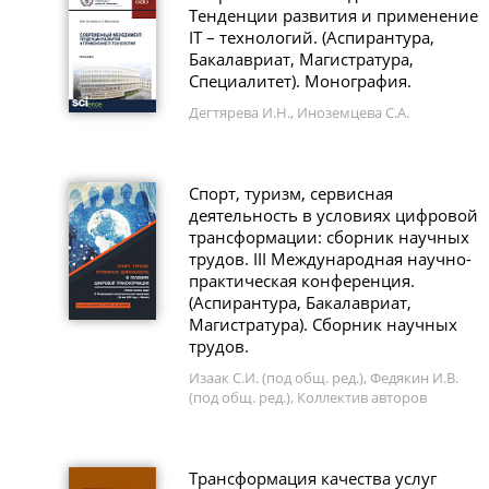
Тенденции развития и применение
IT – технологий. (Аспирантура,
Бакалавриат, Магистратура,
Специалитет). Монография.
Дегтярева И.Н., Иноземцева С.А.
Спорт, туризм, сервисная
деятельность в условиях цифровой
трансформации: сборник научных
трудов. III Международная научно-
практическая конференция.
(Аспирантура, Бакалавриат,
Магистратура). Сборник научных
трудов.
Изаак С.И. (под общ. ред.), Федякин И.В.
(под общ. ред.), Коллектив авторов
Трансформация качества услуг