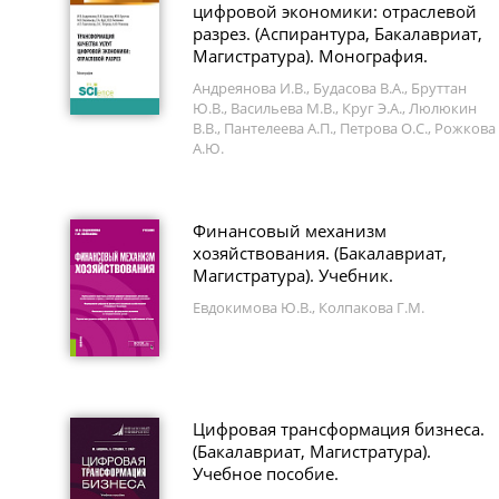
цифровой экономики: отраслевой
разрез. (Аспирантура, Бакалавриат,
Магистратура). Монография.
Андреянова И.В., Будасова В.А., Бруттан
Ю.В., Васильева М.В., Круг Э.А., Люлюкин
В.В., Пантелеева А.П., Петрова О.С., Рожкова
А.Ю.
Финансовый механизм
хозяйствования. (Бакалавриат,
Магистратура). Учебник.
Евдокимова Ю.В., Колпакова Г.М.
Цифровая трансформация бизнеса.
(Бакалавриат, Магистратура).
Учебное пособие.