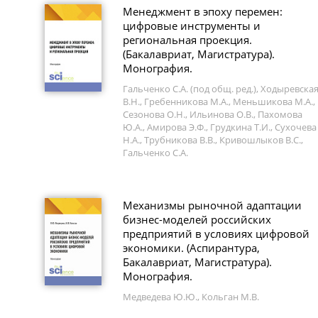
Менеджмент в эпоху перемен:
цифровые инструменты и
региональная проекция.
(Бакалавриат, Магистратура).
Монография.
Гальченко С.А. (под общ. ред.), Ходыревска
В.Н., Гребенникова М.А., Меньшикова М.А.,
Сезонова О.Н., Ильинова О.В., Пахомова
Ю.А., Амирова Э.Ф., Грудкина Т.И., Сухочева
Н.А., Трубникова В.В., Кривошлыков В.С.,
Гальченко С.А.
Механизмы рыночной адаптации
бизнес-моделей российских
предприятий в условиях цифровой
экономики. (Аспирантура,
Бакалавриат, Магистратура).
Монография.
Медведева Ю.Ю., Кольган М.В.