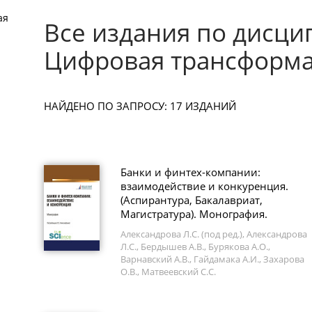
ая
Все издания по дисци
Цифровая трансформа
НАЙДЕНО ПО ЗАПРОСУ: 17 ИЗДАНИЙ
Банки и финтех-компании:
взаимодействие и конкуренция.
(Аспирантура, Бакалавриат,
Магистратура). Монография.
Александрова Л.С. (под ред.), Александрова
Л.С., Бердышев А.В., Бурякова А.О.,
Варнавский А.В., Гайдамака А.И., Захарова
О.В., Матвеевский С.С.