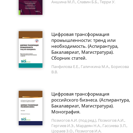
Аншина М.Л., Славин Б.Б., Терри У.
Цифровая трансформация
промышленности: тренд или
необходимость. (Аспирантура,
Бакалавриат, Магистратура).
Сборник статей.
Панфилова Е.Е., Галичкина М.А., Борисова
В.В.
Цифровая трансформация
российского бизнеса. (Аспирантура,
Бакалавриат, Магистратура).
Монография.
Позмогов А.И. (под ред.), Позмогов А.И.,
Гергиев И.Э., Мардеян Н.А., Гассиева З.П.,
Цораев З.О., Позмогов И.А.