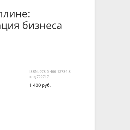
плине:
ция бизнеса
ISBN: 978-5-466-12734-8
код 722717
1 400 руб.