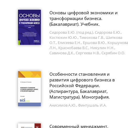
Основы цифровой экономики и
трансформации бизнеса.
(Бакалавриат). Учебник.
Сидорова Е.Ю. (под ред.), Сидорова Е.Ю.,
Костюхин Ю.Ю., Тимохова Г.В., Шипкова
О.Т., Елисеева Е.Н., Ершова В.Ю., Коршунов
Л.Н., Краснобаева В.С., Никулин Н.Н.,
Савинова Д.К., Сергеева Н.В., Скрябин О.О.
Особенности становления и
развития цифрового бизнеса в
Российской Федерации.
(Аспирантура, Бакалавриат,
Магистратура). Монография.
Анисимов А.Ю., Финтушаль И.А.
Современный менеджмент.