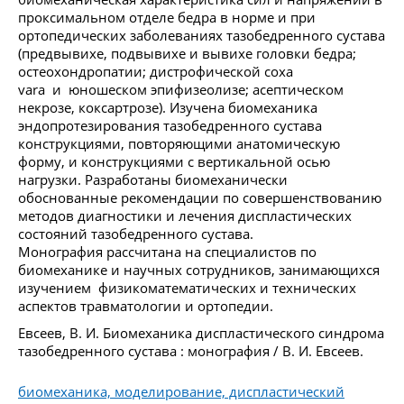
проксимальном отделе бедра в норме и при
ортопедических заболеваниях тазобедренного сустава
(предвывихе, подвывихе и вывихе головки бедра;
остеохондропатии; дистрофической coxa
vara и юношеском эпифизеолизе; асептическом
некрозе, коксартрозе). Изучена биомеханика
эндопротезирования тазобедренного сустава
конструкциями, повторяющими анатомическую
форму, и конструкциями с вертикальной осью
нагрузки. Разработаны биомеханически
обоснованные рекомендации по совершенствованию
методов диагностики и лечения диспластических
состояний тазобедренного сустава.
Монография рассчитана на специалистов по
биомеханике и научных сотрудников, занимающихся
изучением физикоматематических и технических
аспектов травматологии и ортопедии.
Евсеев, В. И. Биомеханика диспластического синдрома
тазобедренного сустава : монография / В. И. Евсеев.
биомеханика, моделирование, диспластический