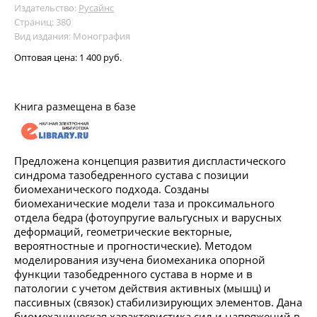
Издательство:
Русайнс
Страниц: 380
Вид издания: Монография
Оптовая цена:
1 400 руб.
Книга размещена в базе
Предложена концепция развития диспластического
синдрома тазобедренного сустава с позиции
биомеханического подхода. Созданы
биомеханические модели таза и проксимального
отдела бедра (фотоупругие вальгусных и варусных
деформаций, геометрические векторные,
вероятностные и прогностические). Методом
моделирования изучена биомеханика опорной
функции тазобедренного сустава в норме и в
патологии с учетом действия активных (мышц) и
пассивных (связок) стабилизирующих элементов. Дана
биомеханическая характеристика сил и напряжений в