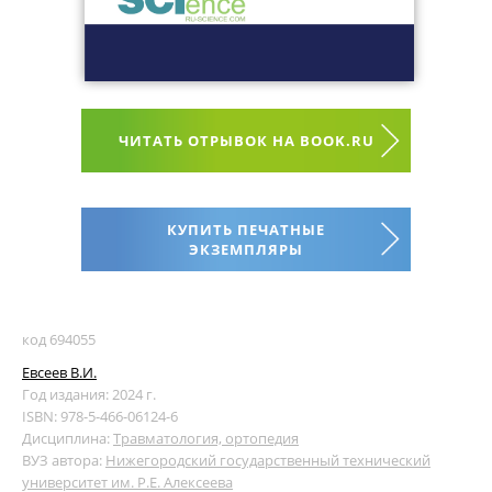
ЧИТАТЬ ОТРЫВОК НА BOOK.RU
КУПИТЬ ПЕЧАТНЫЕ
ЭКЗЕМПЛЯРЫ
код 694055
Евсеев В.И.
Год издания: 2024 г.
ISBN: 978-5-466-06124-6
Дисциплина:
Травматология, ортопедия
ВУЗ автора:
Нижегородский государственный технический
университет им. Р.Е. Алексеева