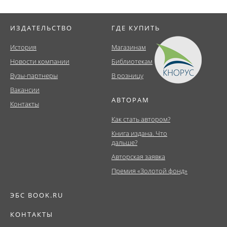
ИЗДАТЕЛЬСТВО
ГДЕ КУПИТЬ
История
Магазинам
Новости компании
Библиотекам
Вузы-партнеры
В розницу
Вакансии
АВТОРАМ
Контакты
Как стать автором?
Книга издана. Что
дальше?
Авторская заявка
Премия «Золотой фонд»
ЭБС BOOK.RU
КОНТАКТЫ