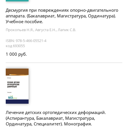
Десмургия при повреждениях опорно-двигательного
аппарата. (Бакалавриат, Магистратура, Ординатура).
Учебное пособие.
Прокопьев Н.Я., Августа Е.Н., Лапик С.В.
ISBN: 978-5-466-05521-4
код 693055
1 000 руб.
Лечение детских ортопедических деформаций.
(Аспирантура, Бакалавриат, Магистратура,
Ординатура, Специалитет). Монография.