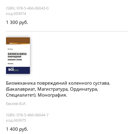
ISBN: 978-5-466-06043-0
код 693974
1 300 руб.
Биомеханика повреждений коленного сустава.
(Бакалавриат, Магистратура, Ординатура,
Специалитет). Монография.
Евсеев В.И.
ISBN: 978-5-466-06044-7
код 693975
1 400 руб.