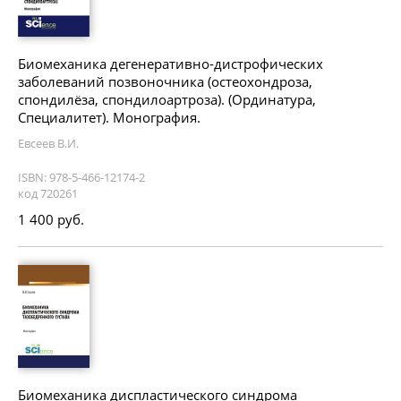
Биомеханика дегенеративно-дистрофических
заболеваний позвоночника (остеохондроза,
спондилёза, спондилоартроза). (Ординатура,
Специалитет). Монография.
Евсеев В.И.
ISBN: 978-5-466-12174-2
код 720261
1 400 руб.
Биомеханика диспластического синдрома