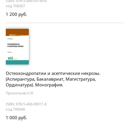
ISBN: 978-5-466-09149-6
код 708367
1 200 руб.
Остеохондропатии и асептические некрозы.
(Аспирантура, Бакалавриат, Магистратура,
Ординатура). Монография.
Прокопьев Н.Я.
ISBN: 978-5-466-09011-6
код 706946
1 000 руб.