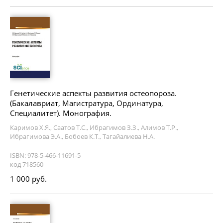
Генетические аспекты развития остеопороза.
(Бакалавриат, Магистратура, Ординатура,
Специалитет). Монография.
Каримов Х.Я., Саатов Т.С., Ибрагимов З.З., Алимов Т.Р.,
Ибрагимова Э.А., Бобоев К.Т., Тагайалиева Н.А.
ISBN: 978-5-466-11691-5
код 718560
1 000 руб.