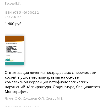
Евсеев В.И.
ISBN: 978-5-466-09022-2
код 706957
1 400 руб.
Оптимизация лечения пострадавших с переломами
костей в условиях политравмы на основе
комплексной коррекции патофизиологических
нарушений. (Аспирантура, Ординатура, Специалитет).
Монография.
Лукин С.Ю., Солдатов Ю.П., Стогов М.В.