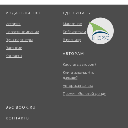
ИЗДАТЕЛЬСТВО
ГДЕ КУПИТЬ
История
Магазинам
Новости компании
Библиотекам
Вузы-партнеры
В розницу
Вакансии
АВТОРАМ
Контакты
Как стать автором?
Книга издана. Что
дальше?
Авторская заявка
Премия «Золотой фонд»
ЭБС BOOK.RU
КОНТАКТЫ