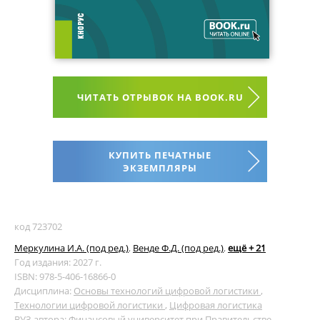
ЧИТАТЬ ОТРЫВОК НА BOOK.RU
КУПИТЬ ПЕЧАТНЫЕ
ЭКЗЕМПЛЯРЫ
код 723702
Меркулина И.А. (под ред.)
,
Венде Ф.Д. (под ред.)
,
ещё + 21
Год издания: 2027 г.
ISBN: 978-5-406-16866-0
Дисциплина:
Основы технологий цифровой логистики
,
Технологии цифровой логистики
,
Цифровая логистика
ВУЗ автора:
Финансовый университет при Правительстве