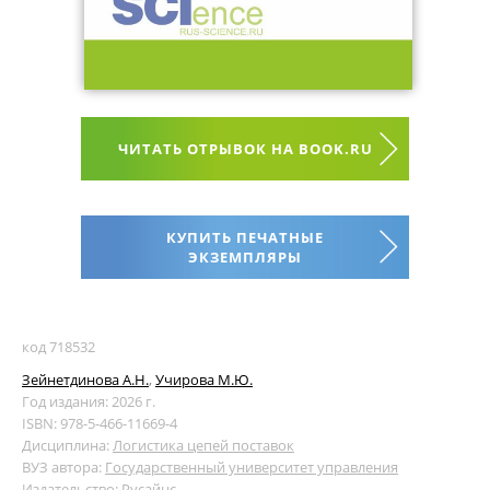
ЧИТАТЬ ОТРЫВОК НА BOOK.RU
КУПИТЬ ПЕЧАТНЫЕ
ЭКЗЕМПЛЯРЫ
код 718532
Зейнетдинова А.Н.
,
Учирова М.Ю.
Год издания: 2026 г.
ISBN: 978-5-466-11669-4
Дисциплина:
Логистика цепей поставок
ВУЗ автора:
Государственный университет управления
Издательство:
Русайнс