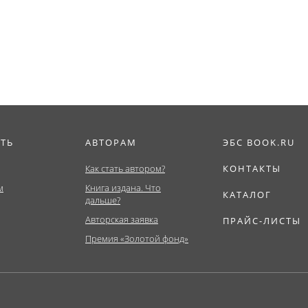
фия.
Магистратура)....
(подразделениях
различных сфер..
ИТЬ
АВТОРАМ
ЭБС BOOK.RU
Как стать автором?
КОНТАКТЫ
м
Книга издана. Что
КАТАЛОГ
дальше?
Авторская заявка
ПРАЙС-ЛИСТЫ
Премия «Золотой фонд»