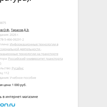
8875
в О.Ф.
,
Тарасов Д.Э.
дания: 2026 г.
978-5-466-09291-2
плина:
Информационные технологии в
ссиональной деятельности
,
мационные технологии на транспорте
тора:
Российский университет транспорта
)
льство:
Русайнс
ц: 112
дания: Учебное пособие
ая цена:
1 000 руб.
ь в интернет-магазине