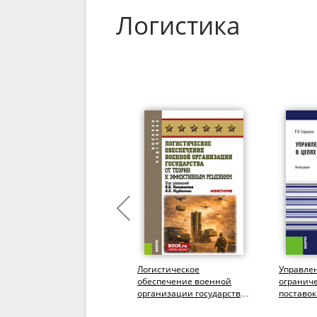
Логистика
Логистика. (СПО). Учебник.
Логистическое
Управле
обеспечение военной
огранич
организации государства:
поставок
от теории к эффективным
Магистра