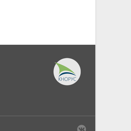
)
(Аспирантура,...
.