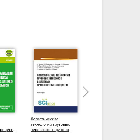
Логистические
Логистика. (СПО). Учебн
технологии грузовых
пособие.
процесса в
перевозок в крупных
транспортных холдингах.