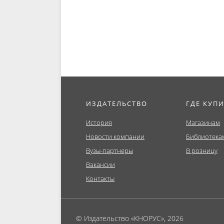
решениям....
Моногра
ИЗДАТЕЛЬСТВО
ГДЕ КУП
История
Магазинам
Новости компании
Библиотека
Вузы-партнеры
В розницу
Вакансии
Контакты
© Издательство «КНОРУС», 2026