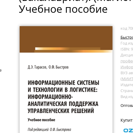
Учебное пособие
код 70
Быстро
Год из
ISBN: 
Дисци
профе
Инфор
е
ВУЗ ав
(МИИТ
Издате
Страни
Вид из
Оптов
Купит