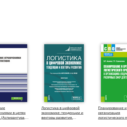
ние
Логистика в цифровой
Планирование и
ениями в цепях
экономике: тенденции и
организация
. (Аспирантура,
векторы развития.
логистического 
тура).
(Бакалавриат,
организациях