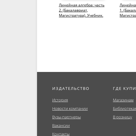
Линейная алгебра: часть
Линейная
2. (Бакалавриат,
1. (Бакал
Магистратура). Учебник.
Магистра
ИЗДАТЕЛЬСТВО
ГДЕ КУП
История
Магазинам
Новости компании
Библиотека
Вузы-партнеры
В розницу
Вакансии
Контакты