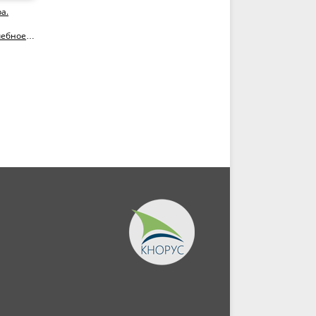
а.
чебное