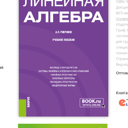
ISBN: 
Дисци
ВУЗ ав
Униве
Издате
Гриф:
систем
для гр
специа
технич
Страни
Вид из
ая
Оптов
Книга