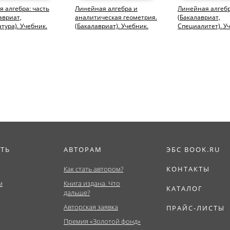
 алгебра: часть
Линейная алгебра и
Линейная алгебр
авриат,
аналитическая геометрия.
(Бакалавриат,
тура). Учебник.
(Бакалавриат). Учебник.
Специалитет). У
пособие.
ИТЬ
АВТОРАМ
ЭБС BOOK.RU
Как стать автором?
КОНТАКТЫ
м
Книга издана. Что
КАТАЛОГ
дальше?
Авторская заявка
ПРАЙС-ЛИСТЫ
Премия «Золотой фонд»