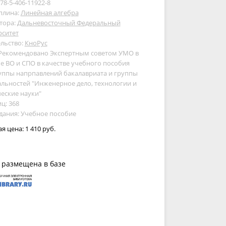
978-5-406-11922-8
плина:
Линейная алгебра
тора:
Дальневосточный Федеральный
рситет
льство:
КноРус
 Рекомендовано Экспертным советом УМО в
е ВО и СПО в качестве учебного пособия
уппы напрпавлений бакалавриата и группы
льностей "Инженерное дело, технологии и
еские науки"
ц: 368
дания: Учебное пособие
ая цена:
1 410 руб.
 размещена в базе