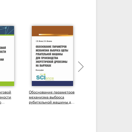
нговой
Обоснование параметров
Как обустроить леспром. О
вности
механизма выброса
стратегии и тактике
о
рубительной машины для
развития
ными
производства
лесопромышленного
.
энергетической...
комплекса.
(Аспирантура,...