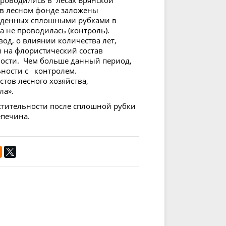
роводились в лесах Брянской
 в лесном фонде заложены
йденных сплошными рубками в
 не проводилась (контроль).
од, о влиянии количества лет,
 на флористический состав
ности. Чем больше данный период,
ьности с контролем.
тов лесного хозяйства,
ла».
стительности после сплошной рубки
епечина.