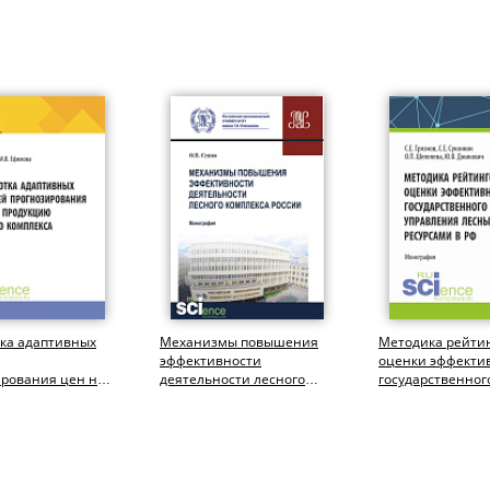
тка адаптивных
Механизмы повышения
Методика рейти
эффективности
оценки эффекти
ирования цен на
деятельности лесного
государственног
ию лесного
комплекса России.
управления лес
а.
(Аспирантура,...
ресурсами в РФ...
иат)....