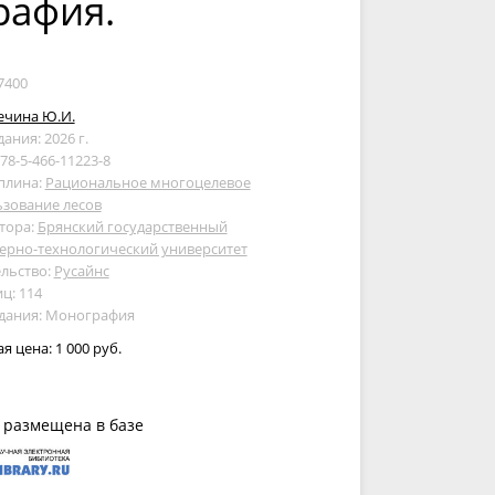
рафия.
7400
ечина Ю.И.
дания: 2026 г.
978-5-466-11223-8
плина:
Рациональное многоцелевое
зование лесов
тора:
Брянский государственный
ерно-технологический университет
льство:
Русайнс
ц: 114
здания: Монография
ая цена:
1 000 руб.
 размещена в базе