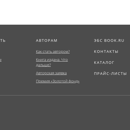
ИТЬ
АВТОРАМ
ЭБС BOOK.RU
Как стать автором?
КОНТАКТЫ
м
Книга издана. Что
КАТАЛОГ
дальше?
Авторская заявка
ПРАЙС-ЛИСТЫ
Премия «Золотой фонд»