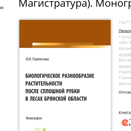
Магистратура). Моног
ая
код 71
Переп
Год из
ISBN: 
Дисци
исполь
ВУЗ ав
инжен
Издате
Страни
Вид и
Оптов
Книга