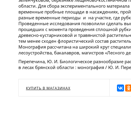
зеленчуковом, березняке лещиново-костяничном п
области. Для сбора экспериментального материала
временные пробные площади в насаждениях, про
разные временные периоды и на участке, где рубка
Проведенные исследования позволили сделать выв
прошедших с момента проведения сплошной рубки
древесно-кустарниковой и травянистой раститель
тем менее сходен флористический состав растител
Монография рассчитана на широкий круг специалис
лесоустройства, бакалавров, магистров «Лесного де
Перепечина, Ю. И. Биологическое разнообразие ра
в лесах брянской области : монография / Ю. И. Пер
КУПИТЬ В МАГАЗИНАХ