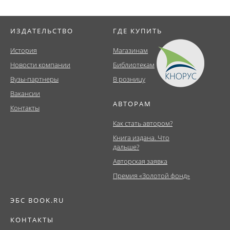
ИЗДАТЕЛЬСТВО
ГДЕ КУПИТЬ
История
Магазинам
Новости компании
Библиотекам
Вузы-партнеры
В розницу
Вакансии
АВТОРАМ
Контакты
Как стать автором?
Книга издана. Что
дальше?
Авторская заявка
Премия «Золотой фонд»
ЭБС BOOK.RU
КОНТАКТЫ