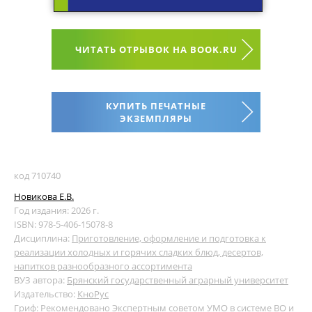
ЧИТАТЬ ОТРЫВОК НА BOOK.RU
КУПИТЬ ПЕЧАТНЫЕ
ЭКЗЕМПЛЯРЫ
код 710740
Новикова Е.В.
Год издания: 2026 г.
ISBN: 978-5-406-15078-8
Дисциплина:
Приготовление, оформление и подготовка к
реализации холодных и горячих сладких блюд, десертов,
напитков разнообразного ассортимента
ВУЗ автора:
Брянский государственный аграрный университет
Издательство:
КноРус
Гриф: Рекомендовано Экспертным советом УМО в системе ВО и