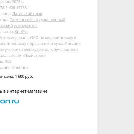
дания: 2026 г.
978-5-406-15738-1
плина:
Латинский язык
тора:
Тюменский государственный
инский университет
льство:
КноРус
 Рекомендовано УМО по медицинскому и
цевтическому образованию вузов России в
ве учебника для студентов, обучающихся
циальности «Педиатрия»
ц: 352
дания: Учебник
ая цена:
1 600 руб.
ь в интернет-магазине