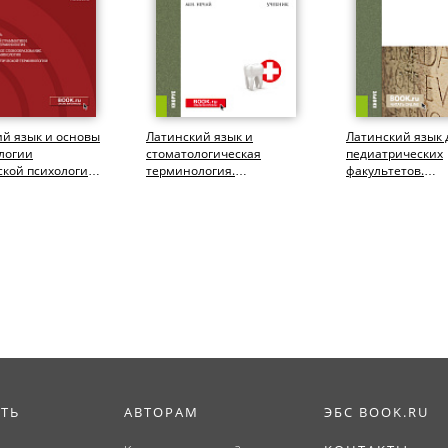
й язык и основы
Латинский язык и
Латинский язык 
логии
стоматологическая
педиатрических
кой психологии.
терминология.
факультетов.
итет). Учебное
(Специалитет). Учебник.
(Специалитет). У
ИТЬ
АВТОРАМ
ЭБС BOOK.RU