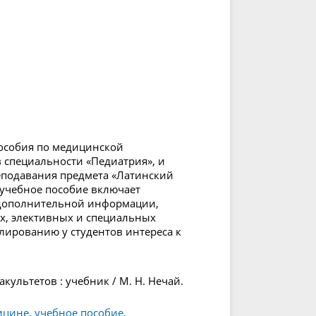
особия по медицинской
 специальности «Педиатрия», и
еподавания предмета «Латинский
 учебное пособие включает
дополнительной информации,
х, элективных и специальных
лированию у студентов интереса к
культетов : учебник / М. Н. Нечай.
цине, учебное пособие,