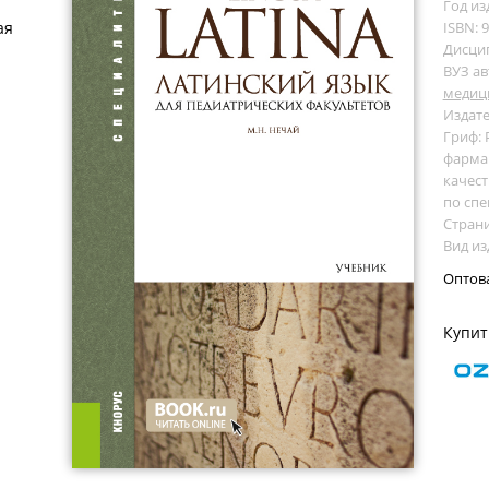
Год из
ая
ISBN: 
Дисци
ВУЗ ав
медиц
Издате
Гриф:
фарма
качест
по спе
Страни
Вид из
Оптов
Купит