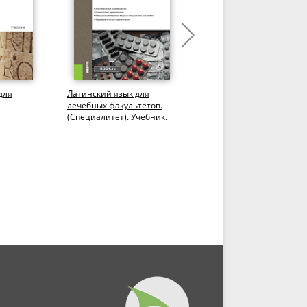
для
Латинский язык для
Латинский язык (для
лечебных факультетов.
медицинских и
(Специалитет). Учебник.
фармацевтических
чебник.
колледжей и училищ).
(СПО). Учебник.