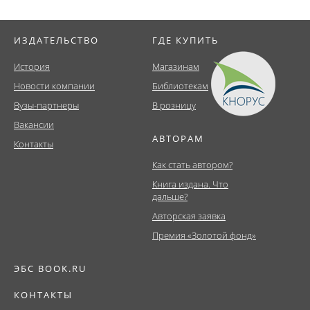
ИЗДАТЕЛЬСТВО
ГДЕ КУПИТЬ
История
Магазинам
Новости компании
Библиотекам
Вузы-партнеры
В розницу
Вакансии
АВТОРАМ
Контакты
Как стать автором?
Книга издана. Что
дальше?
Авторская заявка
Премия «Золотой фонд»
ЭБС BOOK.RU
КОНТАКТЫ