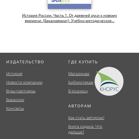
История России. Часть 1. От древней руси к новому
времени. (Бакалавриат). Учебно-методическое...
ИЗДАТЕЛЬСТВО
ГДЕ КУПИТЬ
История
Магазинам
Новости компании
Библиотекам
Вузы-партнеры
В розницу
Вакансии
АВТОРАМ
Контакты
Как стать автором?
Книга издана. Что
дальше?