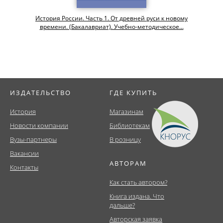
История России. Часть 1. От древней руси к новому
времени. (Бакалавриат). Учебно-методическое...
ИЗДАТЕЛЬСТВО
ГДЕ КУПИТЬ
История
Магазинам
Новости компании
Библиотекам
Вузы-партнеры
В розницу
Вакансии
АВТОРАМ
Контакты
Как стать автором?
Книга издана. Что
дальше?
Авторская заявка