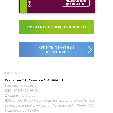
ЧИТАТЬ ОТРЫВОК НА BOOK.RU
КУПИТЬ ПЕЧАТНЫЕ
ЭКЗЕМПЛЯРЫ
код 718437
Кислицын С.А.
,
Самыгин С.И.
,
ещё + 1
Год издания: 2026 г.
ISBN: 978-5-406-16111-1
Дисциплина:
История
ВУЗ автора:
Российская академия народного хозяйства и
государственной службы при Президенте РФ (РАНХиГС)
Издательство:
КноРус