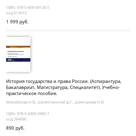
ISBN: 978-5-406-09126-5
код 613913
1 999 руб.
История государства и права России. (Аспирантура,
Бакалавриат, Магистратура, Специалитет). Учебно-
практическое пособие.
Михайлова Н.В., Шелестинский Д.Г., Шингарева Н.В.
ISBN: 978-5-4365-5995-7
код 594990
890 руб.