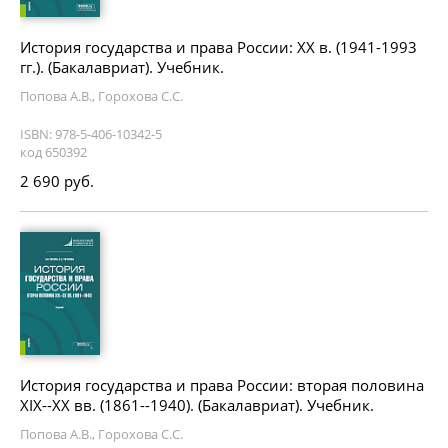
История государства и права России: XX в. (1941-1993
гг.). (Бакалавриат). Учебник.
Попова А.В., Горохова С.С.
ISBN: 978-5-406-10342-5
код 650392
2 690 руб.
История государства и права России: вторая половина
XIX--XX вв. (1861--1940). (Бакалавриат). Учебник.
Попова А.В., Горохова С.С.