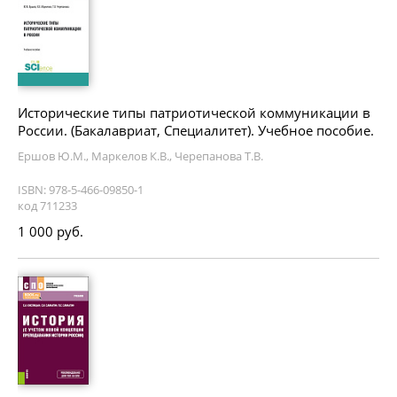
Исторические типы патриотической коммуникации в
России. (Бакалавриат, Специалитет). Учебное пособие.
Ершов Ю.М., Маркелов К.В., Черепанова Т.В.
ISBN: 978-5-466-09850-1
код 711233
1 000 руб.