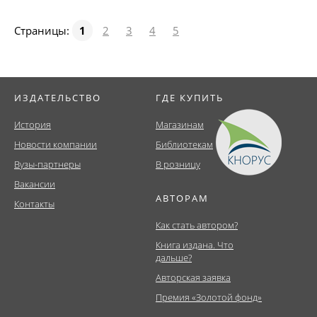
Страницы:
1
2
3
4
5
ИЗДАТЕЛЬСТВО
ГДЕ КУПИТЬ
История
Магазинам
Новости компании
Библиотекам
Вузы-партнеры
В розницу
Вакансии
АВТОРАМ
Контакты
Как стать автором?
Книга издана. Что
дальше?
Авторская заявка
Премия «Золотой фонд»