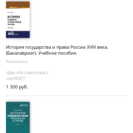
История государства и права России XVIII века.
(Бакалавриат). Учебное пособие.
Рожнов А.А.
ISBN: 978-5-466-01964-3
код 665271
1 300 руб.