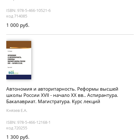
ISBN: 978-5-466-10521-6
код 714085
1 000 руб.
Автономия и авторитарность. Реформы высшей
школы России XVII - начало ХХ вв.. Аспирантура.
Бакалавриат. Магистратура. Курс лекций
Князев Е.А.
ISBN: 978-5-466-12168-1
код 720255
1 300 руб.