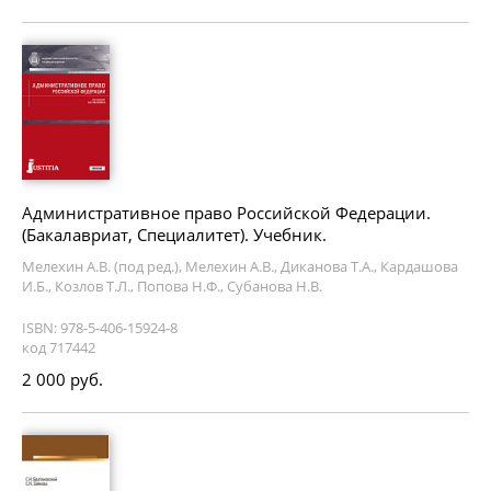
Административное право Российской Федерации.
(Бакалавриат, Специалитет). Учебник.
Мелехин А.В. (под ред.), Мелехин А.В., Диканова Т.А., Кардашова
И.Б., Козлов Т.Л., Попова Н.Ф., Субанова Н.В.
ISBN: 978-5-406-15924-8
код 717442
2 000 руб.