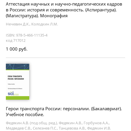
Аттестация научных и научно-педагогических кадров
в России: история и современность. (Аспирантура).
(Магистратура). Монография
Нечевин Д.К., Колодкин Л.М.
ISBN: 978-5-466-11135-4
код 717012
1 000 руб.
Герои транспорта России: персоналии. (Бакалавриат).
Учебное пособие.
Федякин А.В. (под общ. ред.), Федякин А.В., Горбунов А.А.,
Медведев С.В., Селезнев П.С., Танцевова А.В., Федякин И.В.