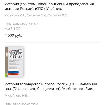
История (с учетом новой Концепции преподавания
истории России). (СПО). Учебник.
Кислицын С.А., Самыгин С.И., Самыгин П.С.
ISBN: 978-5-406-16111-1
код 718437
1 600 руб.
История государства и права России (XIX – начало XXI
вв.). (Бакалавриат, Специалитет). Учебное пособие.
Михайлова Н.В.
ISBN: 978-5-406-02555-0