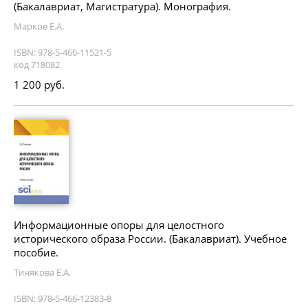
(Бакалавриат, Магистратура). Монография.
Марков Е.А.
ISBN: 978-5-466-11521-5
код 718082
1 200 руб.
Информационные опоры для целостного
исторического образа России. (Бакалавриат). Учебное
пособие.
Тинякова Е.А.
ISBN: 978-5-466-12383-8