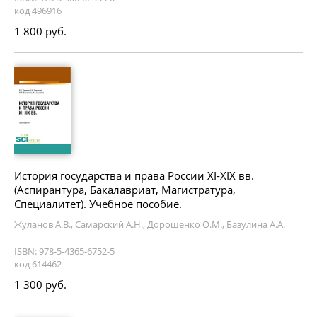
код 496916
1 800 руб.
История государства и права России XI-XIX вв.
(Аспирантура, Бакалавриат, Магистратура,
Специалитет). Учебное пособие.
Жуланов А.В., Самарский А.Н., Дорошенко О.М., Базулина А.А.
ISBN: 978-5-4365-6752-5
код 614462
1 300 руб.