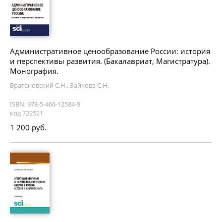
Административное ценообразование России: история
и перспективы развития. (Бакалавриат, Магистратура).
Монография.
Братановский С.Н., Зайкова С.Н.
ISBN: 978-5-466-12584-9
код 722521
1 200 руб.