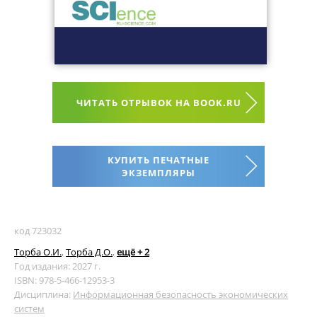
ЧИТАТЬ ОТРЫВОК НА BOOK.RU
КУПИТЬ ПЕЧАТНЫЕ
ЭКЗЕМПЛЯРЫ
код 723032
Торба О.И.
,
Торба Д.О.
,
ещё + 2
Год издания: 2027 г.
ISBN: 978-5-466-12953-3
Дисциплина:
Информационная безопасность экономических
систем