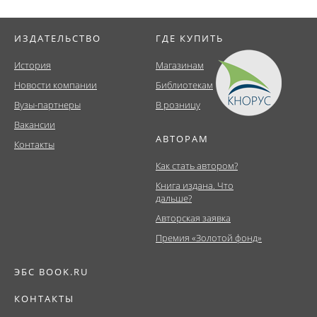
ИЗДАТЕЛЬСТВО
ГДЕ КУПИТЬ
История
Магазинам
Новости компании
Библиотекам
Вузы-партнеры
В розницу
Вакансии
АВТОРАМ
Контакты
Как стать автором?
Книга издана. Что
дальше?
Авторская заявка
Премия «Золотой фонд»
ЭБС BOOK.RU
КОНТАКТЫ