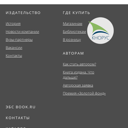
ИЗДАТЕЛЬСТВО
ГДЕ КУПИТЬ
История
Магазинам
Новости компании
Библиотекам
Вузы-партнеры
В розницу
Вакансии
АВТОРАМ
Контакты
Как стать автором?
Книга издана. Что
дальше?
Авторская заявка
Премия «Золотой фонд»
ЭБС BOOK.RU
КОНТАКТЫ