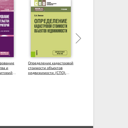
ирование
Определение кадастровой
Избранные проблемы и
тва и
стоимости объектов
перспективные вопросы
иторий.
недвижимости. (СПО).
землеустройства,
Учебник.
кадастров и развития
территорий