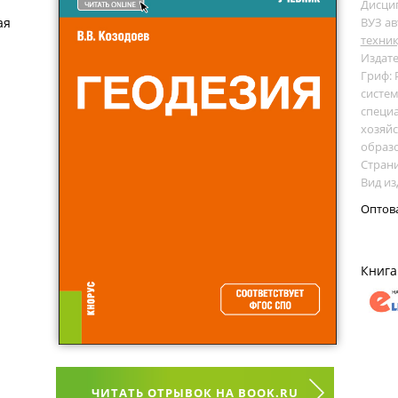
Дисци
ая
ВУЗ ав
техни
Издате
Гриф:
систем
специа
хозяйс
образ
Страни
Вид из
Оптов
Книга
ЧИТАТЬ ОТРЫВОК НА BOOK.RU