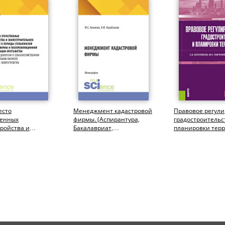
есто
Менеджмент кадастровой
Правовое регул
венных
фирмы. (Аспирантура,
градостроительс
ройства и
Бакалавриат,
планировки терр
троительного
Магистратура).
(Бакалавриат,
ния в периоды...
Монография.
Магистратура)....