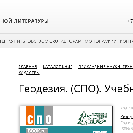
БНОЙ ЛИТЕРАТУРЫ
+7
ТЫ
КУПИТЬ
ЭБС BOOK.RU
АВТОРАМ
МОНОГРАФИИ
КОНТ
ГЛАВНАЯ
КАТАЛОГ КНИГ
ПРИКЛАДНЫЕ НАУКИ. ТЕХ
КАДАСТРЫ
Геодезия. (СПО). Учеб
код 71
Козодо
Год из
ISBN: 