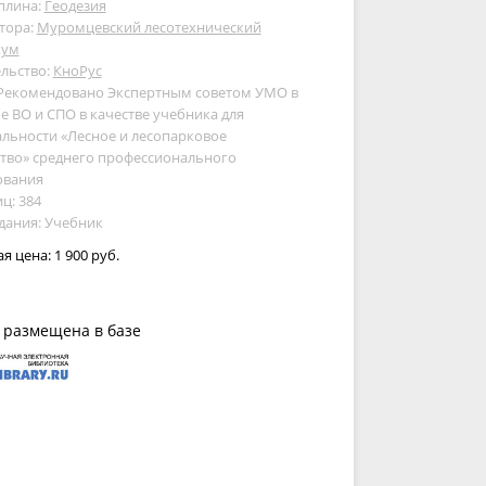
плина:
Геодезия
тора:
Муромцевский лесотехнический
кум
льство:
КноРус
 Рекомендовано Экспертным советом УМО в
е ВО и СПО в качестве учебника для
льности «Лесное и лесопарковое
тво» среднего профессионального
ования
ц: 384
дания: Учебник
ая цена:
1 900 руб.
 размещена в базе