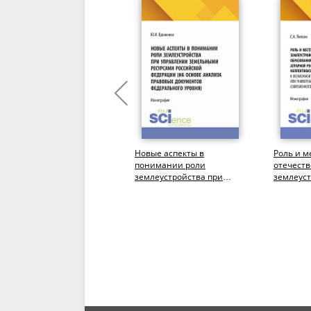
Основы
Новые аспекты в
Роль и м
градостроительства и
понимании роли
отечест
планировка населенных
землеустройства при
землеуст
мест. (Бакалавриат).
управлении земельными
землеус
Учебник.
ресурсами Российской...
образова