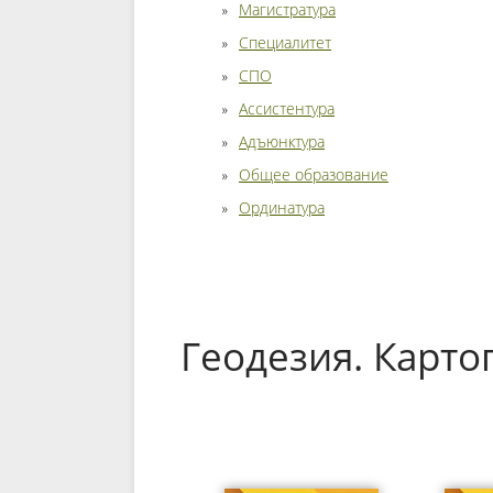
Магистратура
Специалитет
СПО
Ассистентура
Адъюнктура
Общее образование
Ординатура
Геодезия. Карто