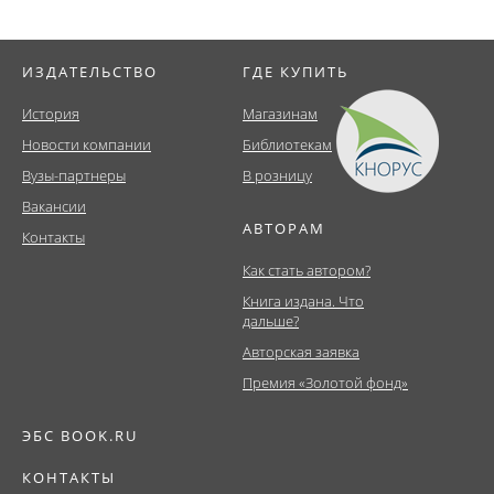
ИЗДАТЕЛЬСТВО
ГДЕ КУПИТЬ
История
Магазинам
Новости компании
Библиотекам
Вузы-партнеры
В розницу
Вакансии
АВТОРАМ
Контакты
Как стать автором?
Книга издана. Что
дальше?
Авторская заявка
Премия «Золотой фонд»
ЭБС BOOK.RU
КОНТАКТЫ