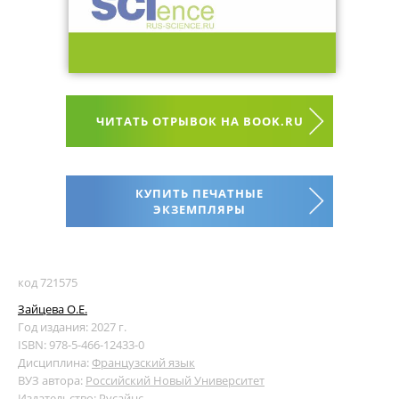
ЧИТАТЬ ОТРЫВОК НА BOOK.RU
КУПИТЬ ПЕЧАТНЫЕ
ЭКЗЕМПЛЯРЫ
код 721575
Зайцева О.Е.
Год издания: 2027 г.
ISBN: 978-5-466-12433-0
Дисциплина:
Французский язык
ВУЗ автора:
Российский Новый Университет
Издательство:
Русайнс