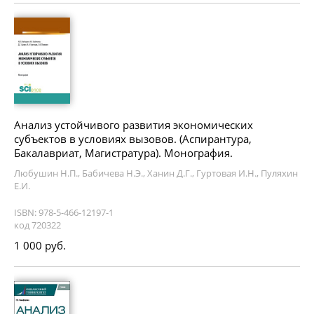
Анализ устойчивого развития экономических
субъектов в условиях вызовов. (Аспирантура,
Бакалавриат, Магистратура). Монография.
Любушин Н.П., Бабичева Н.Э., Ханин Д.Г., Гуртовая И.Н., Пуляхин
Е.И.
ISBN: 978-5-466-12197-1
код 720322
1 000 руб.