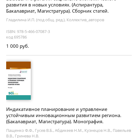
развития в новых условиях. (Аспирантура,
Бакалавриат, Магистратура). Сборник статей.
Гладилина И.П. (под общ. ред.), Коллектив_авторов
ISBN: 978-5-466-07087-3
код 695786
1 000 руб.
Индикативное планирование и управление
устойчивым инновационным развитием региона.
(Бакалавриат, Магистратура). Монография.
Пащенко Ф.Ф., Гусев В.Б., Абдикеев Н.М., Кузнецов Н.В., Павельев
В.В., Гринева Н.В.