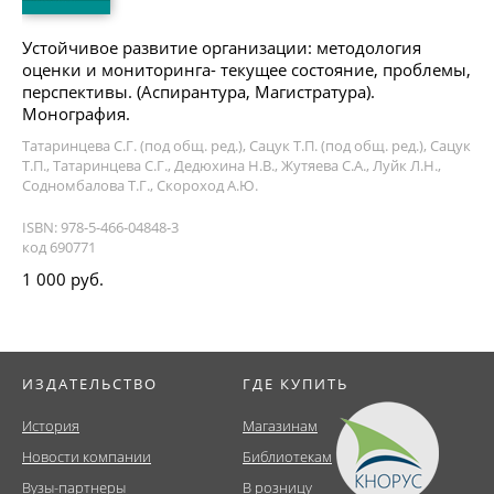
Устойчивое развитие организации: методология
оценки и мониторинга- текущее состояние, проблемы,
перспективы. (Аспирантура, Магистратура).
Монография.
Татаринцева С.Г. (под общ. ред.), Сацук Т.П. (под общ. ред.), Сацук
Т.П., Татаринцева С.Г., Дедюхина Н.В., Жутяева С.А., Луйк Л.Н.,
Содномбалова Т.Г., Скороход А.Ю.
ISBN: 978-5-466-04848-3
код 690771
1 000 руб.
ИЗДАТЕЛЬСТВО
ГДЕ КУПИТЬ
История
Магазинам
Новости компании
Библиотекам
Вузы-партнеры
В розницу