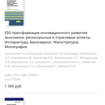
ESG-трансформация инновационного развития
экономики: региональные и отраслевые аспекты.
(Аспирантура, Бакалавриат, Магистратура).
Монография.
Кузьминых Н.А. (под ред.), Казакова О.Б. (под ред.), Абзалилова
Л.Р., Ахмадеев А.М., Бахитова Р.Х., Валинурова Л.С., Вильданова
Л.В., Власовских П.А., Елкина Л.Г., Ишмухаметов Н.С., Казакова
О.Б., Кузьминых Н.А., Рахимов М.Р., Шалина О.И.
ISBN: 978-5-406-15700-8
код 715143
1 300 руб.