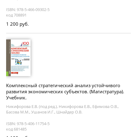
ISBN: 978-5-466-09302-5
код 708891
1 200 руб.
Комплексный стратегический анализ устойчивого
развития экономических субъектов. (Магистратура).
Учебник.
Никифорова Е.В. (под ред.), Никифорова Е.В., Ефимова О.В.,
Басова М.М., Ушанов И.Г., Шнайдер О.В.
ISBN: 978-5-406-11754-5
код 681485