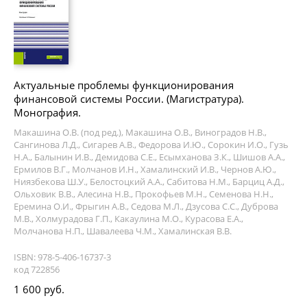
Актуальные проблемы функционирования
финансовой системы России. (Магистратура).
Монография.
Макашина О.В. (под ред.), Макашина О.В., Виноградов Н.В.,
Сангинова Л.Д., Сигарев А.В., Федорова И.Ю., Сорокин И.О., Гузь
Н.А., Балынин И.В., Демидова С.Е., Есымханова З.К., Шишов А.А.,
Ермилов В.Г., Молчанов И.Н., Хамалинский И.В., Чернов А.Ю.,
Ниязбекова Ш.У., Белостоцкий А.А., Сабитова Н.М., Барциц А.Д.,
Ольховик В.В., Алесина Н.В., Прокофьев М.Н., Семенова Н.Н.,
Еремина О.И., Фрыгин А.В., Седова М.Л., Дзусова С.С., Дуброва
М.В., Холмурадова Г.П., Какаулина М.О., Курасова Е.А.,
Молчанова Н.П., Шавалеева Ч.М., Хамалинская В.В.
ISBN: 978-5-406-16737-3
код 722856
1 600 руб.