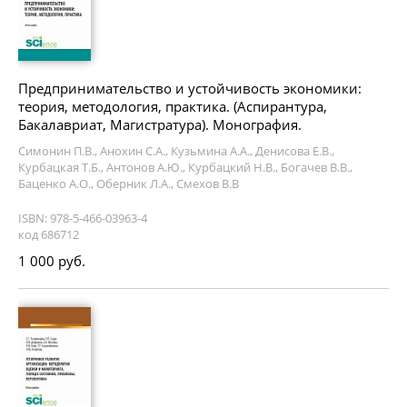
Предпринимательство и устойчивость экономики:
теория, методология, практика. (Аспирантура,
Бакалавриат, Магистратура). Монография.
Симонин П.В., Анохин С.А., Кузьмина А.А., Денисова Е.В.,
Курбацкая Т.Б., Антонов А.Ю., Курбацкий Н.В., Богачев В.В.,
Баценко А.О., Оберник Л.А., Смехов В.В
ISBN: 978-5-466-03963-4
код 686712
1 000 руб.