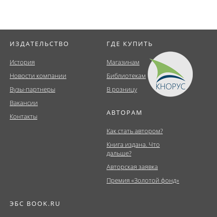
ИЗДАТЕЛЬСТВО
ГДЕ КУПИТЬ
История
Магазинам
Новости компании
Библиотекам
Вузы-партнеры
В розницу
Вакансии
АВТОРАМ
Контакты
Как стать автором?
Книга издана. Что
дальше?
Авторская заявка
Премия «Золотой фонд»
ЭБС BOOK.RU