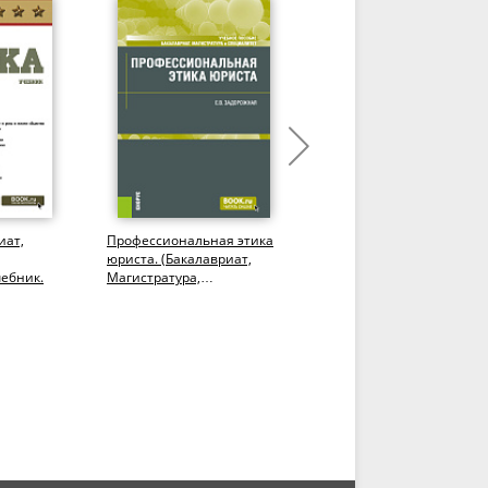
иат,
Профессиональная этика
Деловой этикет. (СПО).
юриста. (Бакалавриат,
Учебник.
чебник.
Магистратура,
Специалитет). Учебное
пособие.