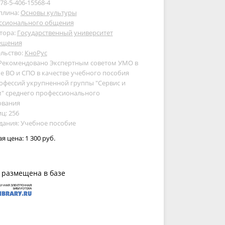
978-5-406-15568-4
плина:
Основы культуры
ссионального общения
тора:
Государственный университет
ещения
льство:
КноРус
 Рекомендовано Экспертным советом УМО в
е ВО и СПО в качестве учебного пособия
офессий укрупненной группы "Сервис и
м" среднего профессионального
ования
ц: 256
дания: Учебное пособие
ая цена:
1 300 руб.
 размещена в базе