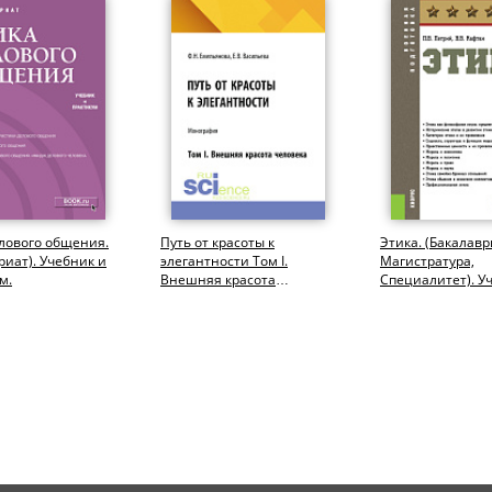
лового общения.
Путь от красоты к
Этика. (Бакалавр
риат). Учебник и
элегантности Том I.
Магистратура,
м.
Внешняя красота
Специалитет). У
человека. (Бакалавриат,
Магистратура)....