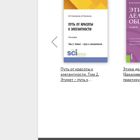
Профессиональная этика
Путь от красоты к
Этика де
для юриста.
элегантности. Том 2.
(Бакалав
(Бакалавриат). Учебник.
Этикет – путь к
практику
элегантности.
(Бакалавриат,
Магистратура)....