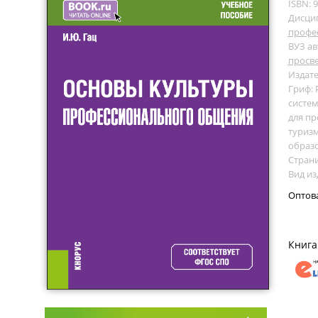
ISBN: 
Дисци
профе
ВУЗ ав
просв
Издате
Гриф:
систем
для пр
туриз
образ
Страни
Вид из
Оптов
Книга