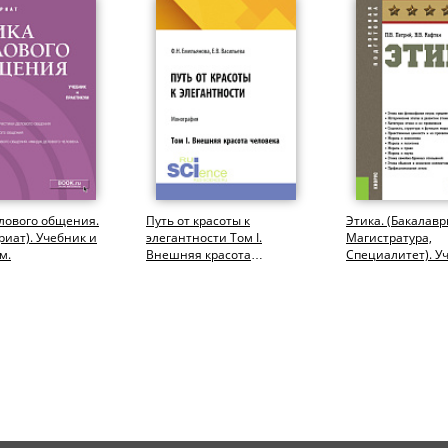
лового общения.
Путь от красоты к
Этика. (Бакалавр
риат). Учебник и
элегантности Том I.
Магистратура,
м.
Внешняя красота
Специалитет). У
человека. (Бакалавриат,
Магистратура)....