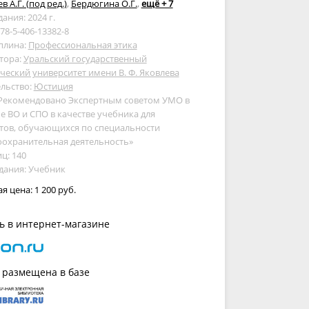
 А.Г. (под ред.)
,
Бердюгина О.Г.
,
ещё + 7
дания: 2024 г.
978-5-406-13382-8
плина:
Профессиональная этика
тора:
Уральский государственный
еский университет имени В. Ф. Яковлева
льство:
Юстиция
 Рекомендовано Экспертным советом УМО в
е ВО и СПО в качестве учебника для
тов, обучающихся по специальности
оохранительная деятельность»
ц: 140
дания: Учебник
ая цена:
1 200 руб.
ь в интернет-магазине
 размещена в базе