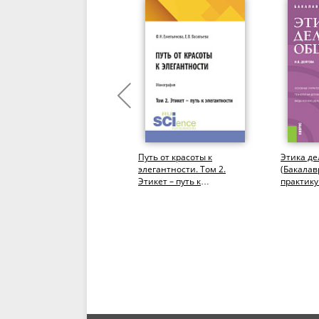
Профессиональная этика
Путь от красоты к
Этика де
для юриста.
элегантности. Том 2.
(Бакалав
(Бакалавриат). Учебник.
Этикет – путь к
практику
элегантности.
(Бакалавриат,
Магистратура)....