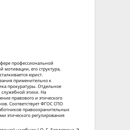
 сфере профессиональной
 мотивации, его структура,
сталкивается юрист.
ования применительно к
ника прокуратуры. Отдельное
 служебной этики. На
ние правового и этического
нов. Соответствует ФГОС СПО
работников правоохранительных
сами этического регулирования
нах) : учебник / О. Г. Бердюгина, Э.