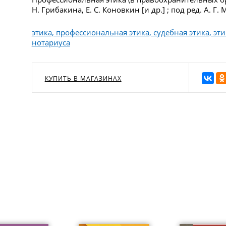
Н. Грибакина, Е. С. Коновкин [и др.] ; под ред. А. Г.
этика, профессиональная этика, судебная этика, эт
нотариуса
КУПИТЬ В МАГАЗИНАХ