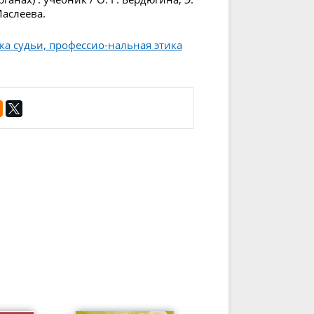
 Маслеева.
ика судьи, профессио-нальная этика