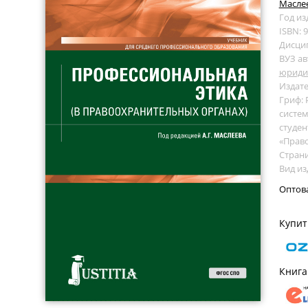
Маслеев
Год из
ISBN: 
Дисци
ВУЗ ав
юридич
Издате
Гриф:
систем
студен
«Прав
Страни
Вид из
Оптов
Купит
Книга