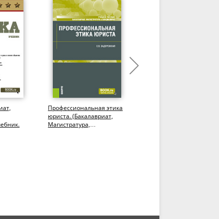
иат,
Профессиональная этика
Деловой этикет. (СПО).
юриста. (Бакалавриат,
Учебник.
чебник.
Магистратура,
Специалитет). Учебное
пособие.