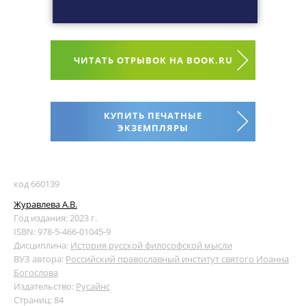
ЧИТАТЬ ОТРЫВОК НА BOOK.RU
КУПИТЬ ПЕЧАТНЫЕ
ЭКЗЕМПЛЯРЫ
код 660139
Журавлева А.В.
Год издания: 2023 г.
ISBN: 978-5-466-01045-9
Дисциплина:
История русской философской мысли
ВУЗ автора:
Российский православный институт святого Иоанна
Богослова
Издательство:
Русайнс
Страниц: 84