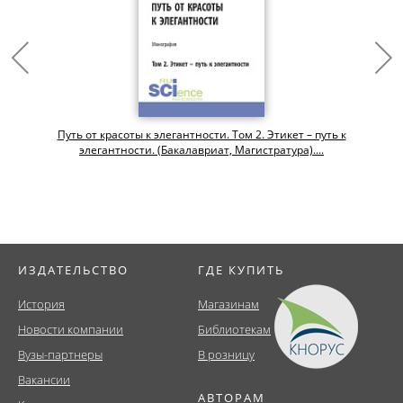
Путь от красоты к элегантности. Том 2. Этикет – путь к
элегантности. (Бакалавриат, Магистратура)....
ИЗДАТЕЛЬСТВО
ГДЕ КУПИТЬ
История
Магазинам
Новости компании
Библиотекам
Вузы-партнеры
В розницу
Вакансии
АВТОРАМ