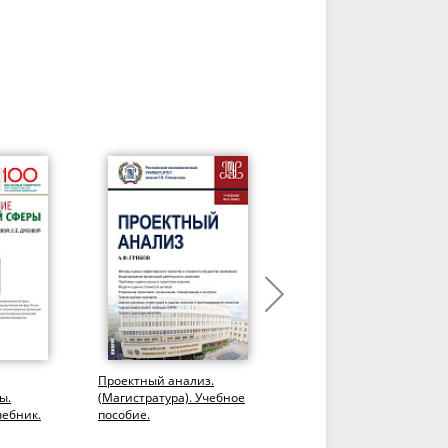
Проектный анализ.
Прикладные решения в
ы.
(Магистратура). Учебное
области анализа,
чебник.
пособие.
обработки и
визуализации финансов