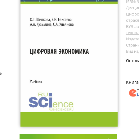
ISBN: 
Дисци
Цифро
отрас
ВУЗ ав
технол
Издате
Страни
Вид из
Оптов
е
Книга