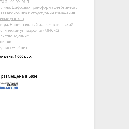
978-5-466-09401-5
плина:
Цифровая трансформация бизнеса
,
вая экономика и структурные изменения
левых рынков
тора:
Национальный исследовательский
огический университет (МИСиС)
льство:
Русайнс
ц: 146
дания: Учебник
ая цена:
1 000 руб.
 размещена в базе