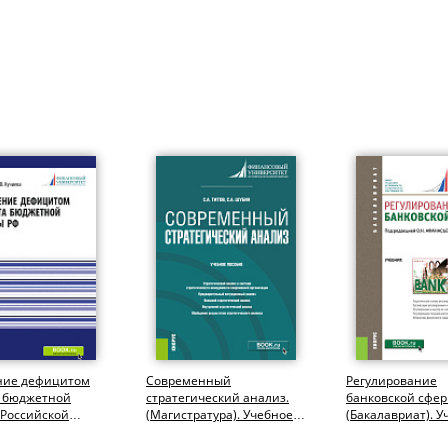
ние дефицитом
Современный
Регулирование
 бюджетной
стратегический анализ.
банковской сфер
 Российской
(Магистратура). Учебное
(Бакалавриат). У
и. (Аспирантура,
пособие.