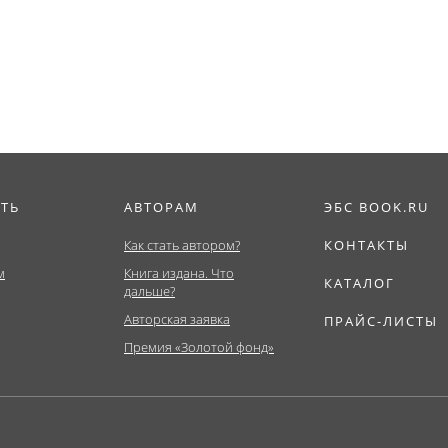
ат,...
ИТЬ
АВТОРАМ
ЭБС BOOK.RU
Как стать автором?
КОНТАКТЫ
м
Книга издана. Что
КАТАЛОГ
дальше?
Авторская заявка
ПРАЙС-ЛИСТЫ
Премия «Золотой фонд»