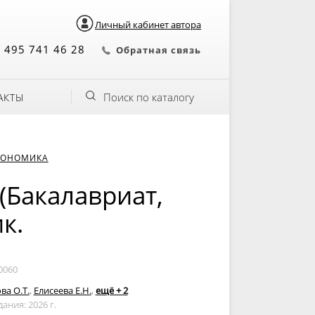
Личный кабинет автора
 495 741 46 28
Обратная связь
Поиск по каталогу
АКТЫ
КОНОМИКА
(Бакалавриат,
к.
0060
а О.Т.
,
Елисеева Е.Н.
,
ещё + 2
дания: 2026 г.