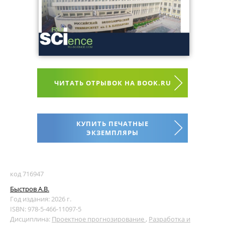
ЧИТАТЬ ОТРЫВОК НА BOOK.RU
КУПИТЬ ПЕЧАТНЫЕ
ЭКЗЕМПЛЯРЫ
код 716947
Быстров А.В.
Год издания: 2026 г.
ISBN: 978-5-466-11097-5
Дисциплина:
Проектное прогнозирование
,
Разработка и