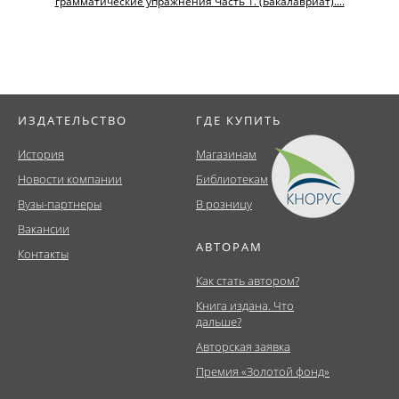
грамматические упражнения Часть 1. (Бакалавриат)....
ИЗДАТЕЛЬСТВО
ГДЕ КУПИТЬ
История
Магазинам
Новости компании
Библиотекам
Вузы-партнеры
В розницу
Вакансии
АВТОРАМ
Контакты
Как стать автором?
Книга издана. Что
дальше?
Авторская заявка
Премия «Золотой фонд»