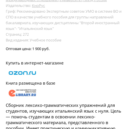
Издательство:
КноРус
Гриф: Рекомендовано Экспертным советом УМО в системе ВО и
СПО в качестве учебного пособия для группы направлений
бакалавриата, изучающих дистциплины "Второй иностранный
язык"- "Итальянский язык"
Страниц: 272
Вид издания: Учебное пособие
Оптовая цена:
1 900 руб.
Купить в интернет-магазине
Книга размещена в базе
Сборник лексико-грамматических упражнений для
студентов, изучающих итальянский язык с нуля. Цель
— помочь студентам в освоении лексико-
грамматического материала, представленного в
пособии. Имеет практическую и коммуникативную