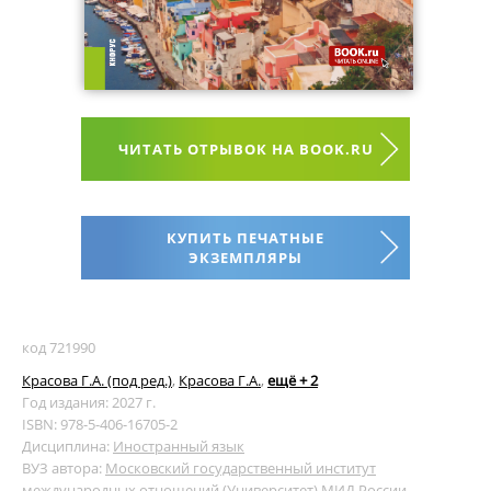
ЧИТАТЬ ОТРЫВОК НА BOOK.RU
КУПИТЬ ПЕЧАТНЫЕ
ЭКЗЕМПЛЯРЫ
код 721990
Красова Г.А. (под ред.)
,
Красова Г.А.
,
ещё + 2
Год издания: 2027 г.
ISBN: 978-5-406-16705-2
Дисциплина:
Иностранный язык
ВУЗ автора:
Московский государственный институт
международных отношений (Университет) МИД России