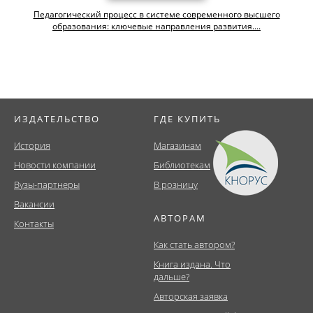
Педагогический процесс в системе современного высшего
образования: ключевые направления развития....
ИЗДАТЕЛЬСТВО
ГДЕ КУПИТЬ
История
Магазинам
Новости компании
Библиотекам
Вузы-партнеры
В розницу
Вакансии
АВТОРАМ
Контакты
Как стать автором?
Книга издана. Что
дальше?
Авторская заявка