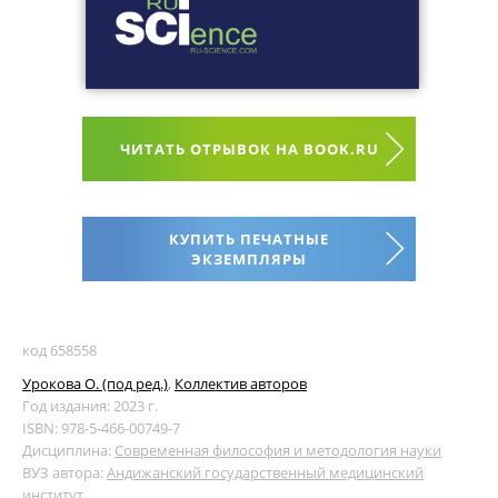
ЧИТАТЬ ОТРЫВОК НА BOOK.RU
КУПИТЬ ПЕЧАТНЫЕ
ЭКЗЕМПЛЯРЫ
код 658558
Урокова О. (под ред.)
,
Коллектив авторов
Год издания: 2023 г.
ISBN: 978-5-466-00749-7
Дисциплина:
Современная философия и методология науки
ВУЗ автора:
Андижанский государственный медицинский
институт