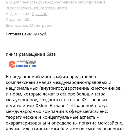
Дисциплина:
Международно-правовое регулирование
интеллектуальной собственности
Издательство:
Русайнс
Страниц: 100
Вид издания: Монография
Оптовая цена:
890 руб.
Книга размещена в базе
В предлагаемой монографии представлен
комплексный анализ международно-правовых и
национальных (внутригосударственных) источников
и норм, которые лежат в основе большинства
мегаустановок, созданных в конце XX – первых
десятилетиях XXIвв. В главе 1 «Правовой статус
международных компаний в сфере мегасайенс:
теоретические и концептуальные аспекты»
охарактеризованы и определены понятие мегасайенс,
другие, идентичные или близкие по смыслу правовые