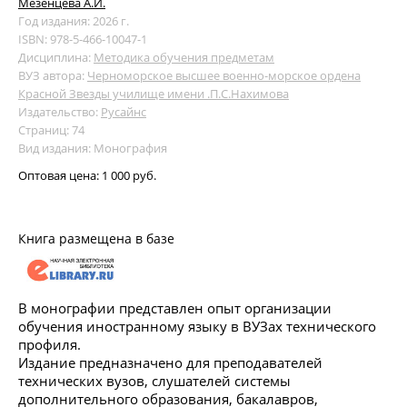
Мезенцева А.И.
Год издания: 2026 г.
ISBN: 978-5-466-10047-1
Дисциплина:
Методика обучения предметам
ВУЗ автора:
Черноморское высшее военно-морское ордена
Красной Звезды училище имени .П.С.Нахимова
Издательство:
Русайнс
Страниц: 74
Вид издания: Монография
Оптовая цена:
1 000 руб.
Книга размещена в базе
В монографии представлен опыт организации
обучения иностранному языку в ВУЗах технического
профиля.
Издание предназначено для преподавателей
технических вузов, слушателей системы
дополнительного образования, бакалавров,