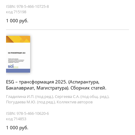
ISBN: 978-5-466-10725-8
код 715198
1 000 руб.
ESG – трансформация 2025. (Аспирантура,
Бакалавриат, Магистратура). Сборник статей.
Гладилина И.П. (под ред.), Сергеева С.А. (под общ. ред.),
Погудаева М.Ю. (под ред.), Коллектив авторов
ISBN: 978-5-466-10620-6
код 714853
1 000 руб.