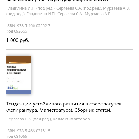
Гладилина И.П. (под ред.), Сергеева С.А. (под ред.), Мурзаева А.В.
(под ред.), Гладилина И.П., Сергеева С.А., Мурзаева А.В.
ISBN: 978-5-466-05252-7
код 692666
1 000 руб.
Тенденции устойчивого развития в сфере закупок.
(Аспирантура, Магистратура). Сборник статей.
Сергеева С.А. (под ред.), Коллектив авторов
ISBN: 978-5-466-03151-5
код 681066