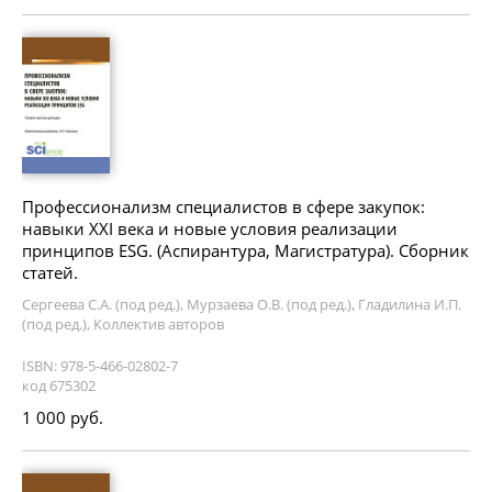
Профессионализм специалистов в сфере закупок:
навыки XXI века и новые условия реализации
принципов ESG. (Аспирантура, Магистратура). Сборник
статей.
Сергеева С.А. (под ред.), Мурзаева О.В. (под ред.), Гладилина И.П.
(под ред.), Коллектив авторов
ISBN: 978-5-466-02802-7
код 675302
1 000 руб.