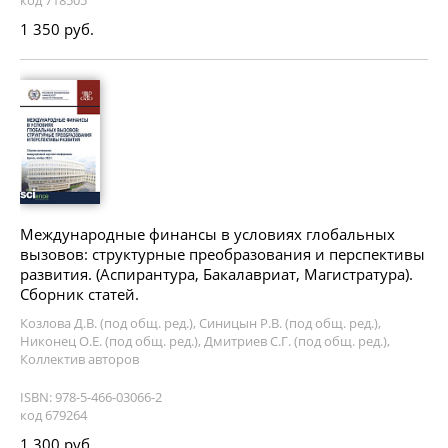
код 718505
1 350 руб.
Международные финансы в условиях глобальных
вызовов: структурные преобразования и перспективы
развития. (Аспирантура, Бакалавриат, Магистратура).
Сборник статей.
Козлова Д.В. (под общ. ред.), Синицын Р.В. (под общ. ред.),
Никонец О.Е. (под общ. ред.), Дмитриев С.Г. (под общ. ред.),
Коллектив авторов
ISBN: 978-5-466-03066-2
код 679264
1 300 руб.