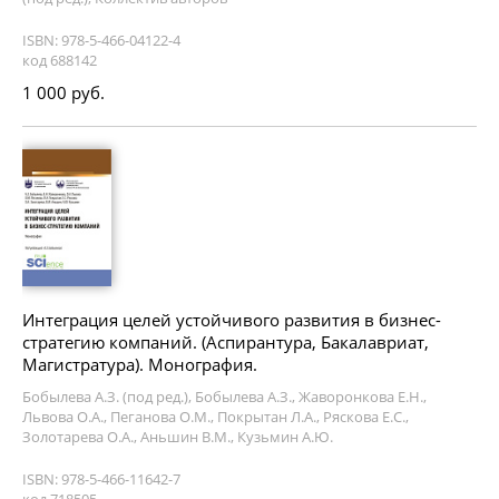
ISBN: 978-5-466-04122-4
код 688142
1 000 руб.
Интеграция целей устойчивого развития в бизнес-
стратегию компаний. (Аспирантура, Бакалавриат,
Магистратура). Монография.
Бобылева А.З. (под ред.), Бобылева А.З., Жаворонкова Е.Н.,
Львова О.А., Пеганова О.М., Покрытан Л.А., Ряскова Е.С.,
Золотарева О.А., Аньшин В.М., Кузьмин А.Ю.
ISBN: 978-5-466-11642-7