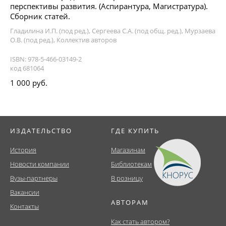
перспективы развития. (Аспирантура, Магистратура).
Сборник статей.
Гладилина И.П. (под ред.), Сергеева С.А. (под общ. ред.), Мурзаева
О.В. (под ред.), Коллектив авторов
ISBN: 978-5-466-03149-2
код 681064
1 000 руб.
ИЗДАТЕЛЬСТВО
ГДЕ КУПИТЬ
История
Магазинам
Новости компании
Библиотекам
Вузы-партнеры
В розницу
Вакансии
АВТОРАМ
Контакты
Как стать автором?