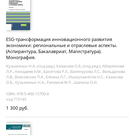
ESG-трансформация инновационного развития
экономики: региональные и отраслевые аспекты.
(Аспирантура, Бакалавриат, Магистратура).
Монография.
Кузьминых Н.А. (под ред.), Казакова О.Б. (под ред.), Абзалилова
Л.Р., Ахмадеев А.М., Бахитова Р.Х., Валинурова Л.С., Вильданова
Л.В., Власовских П.А., Елкина Л.Г., Ишмухаметов Н.С., Казакова
О.Б., Кузьминых Н.А., Рахимов М.Р., Шалина О.И.
ISBN: 978-5-406-15700-8
код 715143
1 300 руб.