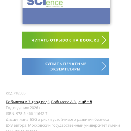
ЧИТАТЬ ОТРЫВОК НА BOOK.RU
КУПИТЬ ПЕЧАТНЫЕ
ЭКЗЕМПЛЯРЫ
код 718505
Бобылева А.З. (под ред.)
,
Бобылева А.З.
,
ещё + 8
Год издания: 2026 г.
ISBN: 978-5-466-11642-7
Дисциплина:
ESG и риски устойчивого развития бизнеса
ВУЗ автора:
Московский государственный университет имени
М.В. Ломоносова