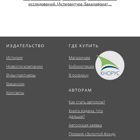
исследований. (Аспирантура, Бакалавриат,...
ИЗДАТЕЛЬСТВО
ГДЕ КУПИТЬ
История
Магазинам
Новости компании
Библиотекам
Вузы-партнеры
В розницу
Вакансии
АВТОРАМ
Контакты
Как стать автором?
Книга издана. Что
дальше?
Авторская заявка
Премия «Золотой фонд»