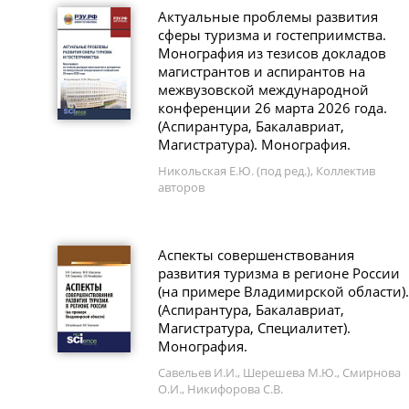
Актуальные проблемы развития
сферы туризма и гостеприимства.
Монография из тезисов докладов
магистрантов и аспирантов на
межвузовской международной
конференции 26 марта 2026 года.
(Аспирантура, Бакалавриат,
Магистратура). Монография.
Никольская Е.Ю. (под ред.), Коллектив
авторов
Аспекты совершенствования
развития туризма в регионе России
(на примере Владимирской области).
(Аспирантура, Бакалавриат,
Магистратура, Специалитет).
Монография.
Савельев И.И., Шерешева М.Ю., Смирнова
О.И., Никифорова С.В.