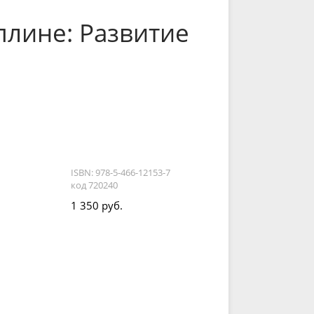
плине: Развитие
ISBN: 978-5-466-12153-7
код 720240
1 350 руб.