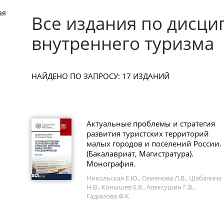
ая
Все издания по дисци
внутреннего туризма
НАЙДЕНО ПО ЗАПРОСУ: 17 ИЗДАНИЙ
Актуальные проблемы и стратегия
развития туристских территорий
малых городов и поселений России.
(Бакалавриат, Магистратура).
Монография.
Никольская Е.Ю., Семенова Л.В., Шабалина
Н.В., Конышев Е.В., Алексушин Г.В.,
Гадимова Ф.К.