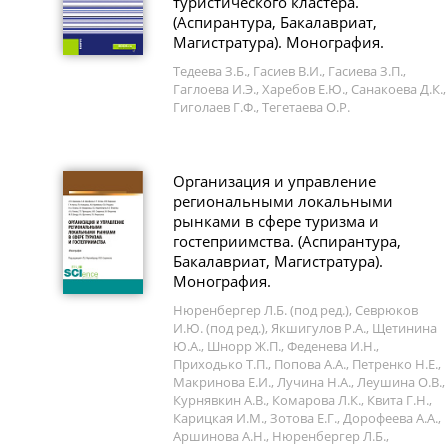
туристического кластера.
(Аспирантура, Бакалавриат,
Магистратура). Монография.
Тедеева З.Б., Гасиев В.И., Гасиева З.П.,
Гаглоева И.Э., Харебов Е.Ю., Санакоева Д.К.,
Гиголаев Г.Ф., Тегетаева О.Р.
Организация и управление
региональными локальными
рынками в сфере туризма и
гостеприимства. (Аспирантура,
Бакалавриат, Магистратура).
Монография.
Нюренбергер Л.Б. (под ред.), Севрюков
И.Ю. (под ред.), Якшигулов Р.А., Щетинина
Ю.А., Шнорр Ж.П., Феденева И.Н.,
Приходько Т.П., Попова А.А., Петренко Н.Е.,
Макринова Е.И., Лучина Н.А., Леушина О.В.,
Курнявкин А.В., Комарова Л.К., Квита Г.Н.,
Карицкая И.М., Зотова Е.Г., Дорофеева А.А.,
Аршинова А.Н., Нюренбергер Л.Б.,