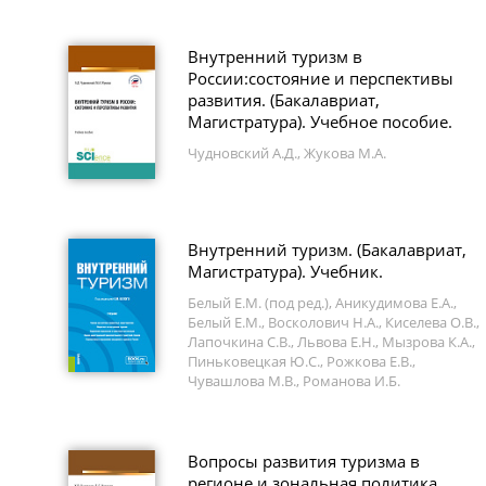
Внутренний туризм в
России:состояние и перспективы
развития. (Бакалавриат,
Магистратура). Учебное пособие.
Чудновский А.Д., Жукова М.А.
Внутренний туризм. (Бакалавриат,
Магистратура). Учебник.
Белый Е.М. (под ред.), Аникудимова Е.А.,
Белый Е.М., Восколович Н.А., Киселева О.В.,
Лапочкина С.В., Львова Е.Н., Мызрова К.А.,
Пиньковецкая Ю.С., Рожкова Е.В.,
Чувашлова М.В., Романова И.Б.
Вопросы развития туризма в
регионе и зональная политика.