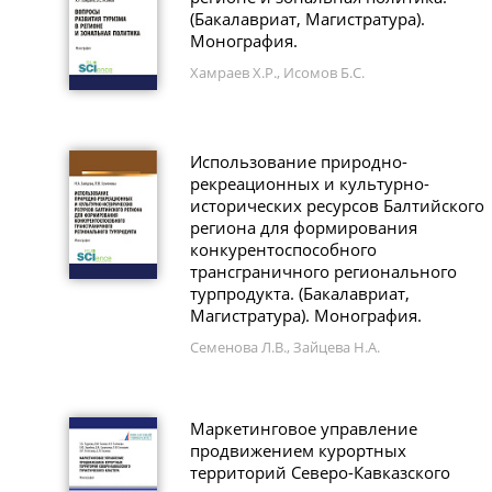
(Бакалавриат, Магистратура).
Монография.
Хамраев Х.Р., Исомов Б.С.
Использование природно-
рекреационных и культурно-
исторических ресурсов Балтийского
региона для формирования
конкурентоспособного
трансграничного регионального
турпродукта. (Бакалавриат,
Магистратура). Монография.
Семенова Л.В., Зайцева Н.А.
Маркетинговое управление
продвижением курортных
территорий Северо-Кавказского