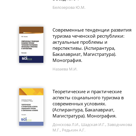
Белозерова Ю.М.
Современные тенденции развития
туризма чеченской республики:
актуальные проблемы и
перспективы. (Аспирантура,
Бакалавриат, Магистратура).
Монография.
Назаева М.И.
Теоретические и практические
аспекты социального туризма в
современных условиях.
(Аспирантура, Бакалавриат,
Магистратура). Монография.
Донскова Л.И., Шадская И.Г., Заводчикова
М.Г., Редькин А.Г.