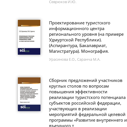
Севрюков И.Ю.
Проектирование туристского
информационного центра
регионального уровня (на примере
Удмуртской Республики).
(Аспирантура, Бакалавриат,
Магистратура). Монография.
Урасинова Е.О., Саранча М.А.
Сборник предложений участников
круглых столов по вопросам
повышения эффективности
реализации туристского потенциала
субъектов российской федерации,
участвующих в реализации
мероприятий федеральной целевой
программы «Развитие внутреннего и
въездного т