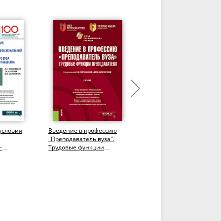
условия
Введение в профессию
Традиции и инновации
"Преподаватель вуза".
высшего образования в
-
Трудовые функции
Российской Федерации:
ой
преподавателя.
стратегическая роль...
(Аспирантура,...