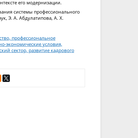
тексте его модернизации.
ования системы профессионального
к, Э. А. Абдулатипова, А. Х.
мство, профессиональное
но-экономические условия,
кий сектор, развитие кадрового