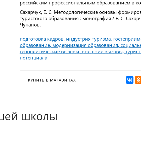
российским профессиональным образованием в кон
Сахарчук, Е. С. Методологические основы формир
туристского образования : монография / Е. С. Сахарчу
Чупанов.
подготовка кадров, индустрия туризма, гостеприи
образование, модернизация образования, социаль
геополитические вызовы, внешние вызовы, туристс
потенциала
КУПИТЬ В МАГАЗИНАХ
сшей школы