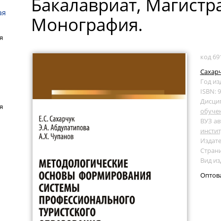
Бакалавриат, Магистра
ая
Монография.
я
код 69
Сахарч
Год из
ISBN: 
Дисци
я
обуче
ВУЗ ав
инстит
Издате
Страни
Вид и
Оптов