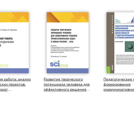
я работа: анализ
Развитие творческого
Педагогические 
ских проектов.
потенциала человека для
формирования
риат,
эффективного решения
коммуникативно
тура). Учебное
профессиональных задач
профессиональн
в новых...
компетентности
студентов...