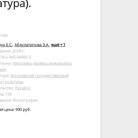
тура).
1946
ук Е.С.
,
Абдулатипова Э.А.
,
ещё + 1
дания: 2024 г.
978-5-466-04985-5
плина:
Методика профессионального
ния
тора:
Московский государственный
ут культуры
льство:
Русайнс
ц: 136
здания: Монография
ая цена:
990 руб.