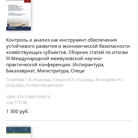
Контроль и анализ как инструмент обеспечения
устойчивого развития и экономической безопасности
хозяйствующих субъектов. Сборник статей по итогам
III Международной межвузовской научно-
практической конференции. (Аспирантура,
Бакалавриат, Магистратура, Специ
Голубева Г.Ф. (под ред.), Гендон А.Л. (под ред.), Бочкарева Н.Г.
(под ред.), Коллектив авторов
ISBN: 978-5-466-10365-6
код 713138
1 300 руб.