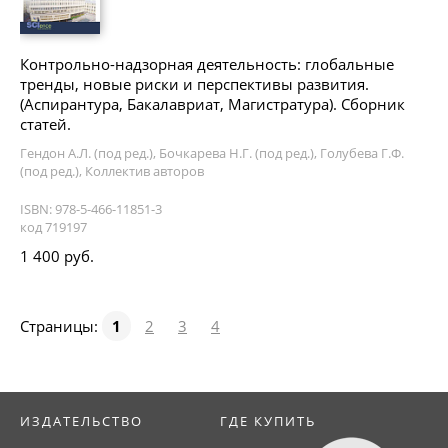
Контрольно-надзорная деятельность: глобальные
тренды, новые риски и перспективы развития.
(Аспирантура, Бакалавриат, Магистратура). Сборник
статей.
Гендон А.Л. (под ред.), Бочкарева Н.Г. (под ред.), Голубева Г.Ф.
(под ред.), Коллектив авторов
ISBN: 978-5-466-11851-3
код 719197
1 400 руб.
Страницы:
1
2
3
4
ИЗДАТЕЛЬСТВО
ГДЕ КУПИТЬ