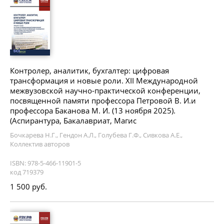
Контролер, аналитик, бухгалтер: цифровая
трансформация и новые роли. XII Международной
межвузовской научно-практической конференции,
посвященной памяти профессора Петровой В. И.и
профессора Баканова М. И. (13 ноября 2025).
(Аспирантура, Бакалавриат, Магис
Бочкарева Н.Г., Гендон А.Л., Голубева Г.Ф., Сивкова А.Е.,
Коллектив авторов
ISBN: 978-5-466-11901-5
код 719379
1 500 руб.