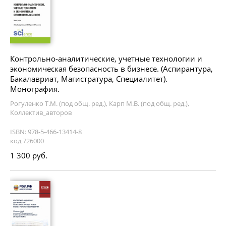
Контрольно-аналитические, учетные технологии и
экономическая безопасность в бизнесе. (Аспирантура,
Бакалавриат, Магистратура, Специалитет).
Монография.
Рогуленко Т.М. (под общ. ред.), Карп М.В. (под общ. ред.),
Коллектив_авторов
ISBN: 978-5-466-13414-8
код 726000
1 300 руб.