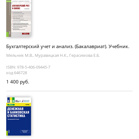
Бухгалтерский учет и анализ. (Бакалавриат). Учебник.
Мельник М.В., Муравицкая Н.К., Герасимова Е.Б.
ISBN: 978-5-406-09445-7
код 646728
1 400 руб.