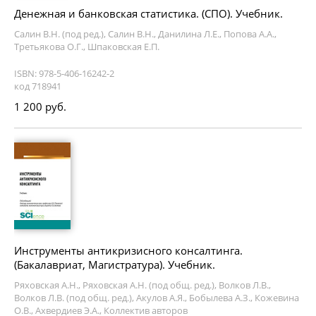
Денежная и банковская статистика. (СПО). Учебник.
Салин В.Н. (под ред.), Салин В.Н., Данилина Л.Е., Попова А.А.,
Третьякова О.Г., Шпаковская Е.П.
ISBN: 978-5-406-16242-2
код 718941
1 200 руб.
Инструменты антикризисного консалтинга.
(Бакалавриат, Магистратура). Учебник.
Ряховская А.Н., Ряховская А.Н. (под общ. ред.), Волков Л.В.,
Волков Л.В. (под общ. ред.), Акулов А.Я., Бобылева А.З., Кожевина
О.В., Ахвердиев Э.А., Коллектив авторов