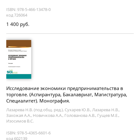
ISBN: 978-5-466-13478-0
код 726064
1 400 руб.
Исследование экономики предпринимательства в
торговле. (Аспирантура, Бакалавриат, Магистратура,
Специалитет). Монография.
Лазарева Н.В. (под общ. ред.), Сухарев Ю.В., Лазарева Н.В.,
Захожая А.А., Новичкова А.А., Голованова А.В., Гущев М.Е.,
Изосимов В.С.
ISBN: 978-5-4365-6601-6
код 602139