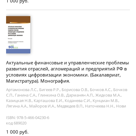
1 000 руб.
Актуальные финансовые и управленческие проблемы
развития отраслей, агломераций и предприятий РФ в
условиях цифровизации экономики. (Бакалавриат,
Магистратура). Монография.
Артамонова Л.С., Бигеев Р.Р., Борисова О.В., Бочков А.С., Бочков
С.П., Ганина С.А., Глинкина О.В., Дарманян А.П., Жидкова М.А.,
Казицкая Н.В., Карташова Е.И., Коданева С.И., Кунцман М.В.,
Лягина А.А., Майоров И.А., Медведев В.П., Наточеева Н.Н., Нови
ISBN: 978-5-466-04230-6
код 689020
1 000 руб.