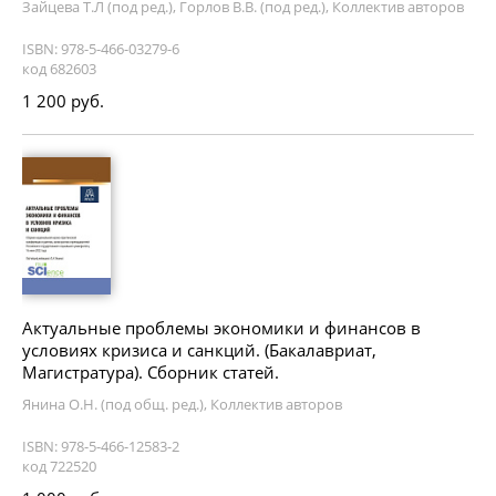
Зайцева Т.Л (под ред.), Горлов В.В. (под ред.), Коллектив авторов
ISBN: 978-5-466-03279-6
код 682603
1 200 руб.
Актуальные проблемы экономики и финансов в
условиях кризиса и санкций. (Бакалавриат,
Магистратура). Сборник статей.
Янина О.Н. (под общ. ред.), Коллектив авторов
ISBN: 978-5-466-12583-2
код 722520