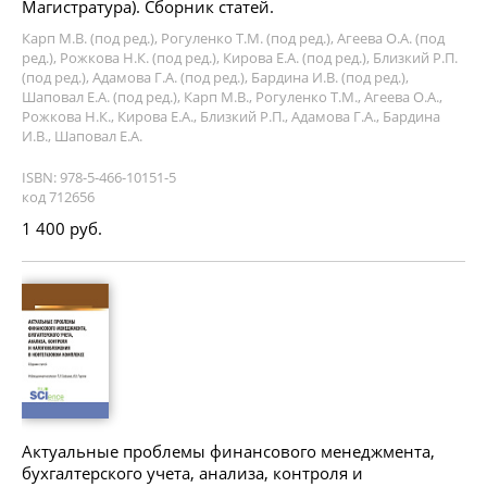
Магистратура). Сборник статей.
Карп М.В. (под ред.), Рогуленко Т.М. (под ред.), Агеева О.А. (под
ред.), Рожкова Н.К. (под ред.), Кирова Е.А. (под ред.), Близкий Р.П.
(под ред.), Адамова Г.А. (под ред.), Бардина И.В. (под ред.),
Шаповал Е.А. (под ред.), Карп М.В., Рогуленко Т.М., Агеева О.А.,
Рожкова Н.К., Кирова Е.А., Близкий Р.П., Адамова Г.А., Бардина
И.В., Шаповал Е.А.
ISBN: 978-5-466-10151-5
код 712656
1 400 руб.
Актуальные проблемы финансового менеджмента,
бухгалтерского учета, анализа, контроля и