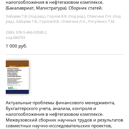
налогообложения в нефтегазовом комплексе.
(Бакалавриат, Магистратура). Сборник статей.
Зайцева Т.В. (под ред.), Горлов В.В. (под ред.), Отвагина Л.Н. (под
ред.), Зайцева Т.В., Горлов В.В., Отвагина Л.Н., Рогуленко Т.М.
ISBN: 978-5-466-03590-2
код 684703
1 000 руб.
Актуальные проблемы финансового менеджмента,
бухгалтерского учета, анализа, контроля и
налогообложения в нефтегазовом комплексе.
Межвузовский сборник научных трудов и результатов
совместных научно-исследовательских проектов,