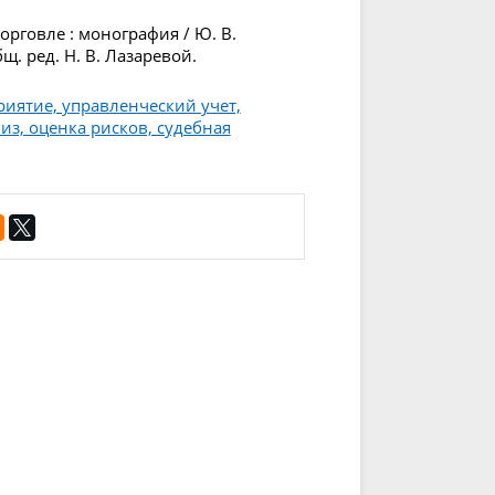
рговле : монография / Ю. В.
бщ. ред. Н. В. Лазаревой.
риятие, управленческий учет,
з, оценка рисков, судебная