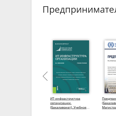
Предпринимател
Актуальные экономико-
ИТ-инфраструктура
Предпри
правовые аспекты
организации.
(Бакалав
развития
(Бакалавриат). Учебное
Магистра
предпринимательской
пособие.