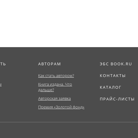
(Бакалавриат,
Магистратура)....
ИТЬ
АВТОРАМ
ЭБС BOOK.RU
Как стать автором?
КОНТАКТЫ
м
Книга издана. Что
КАТАЛОГ
дальше?
Авторская заявка
ПРАЙС-ЛИСТЫ
Премия «Золотой фонд»