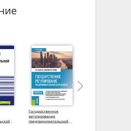
ние
Государственное
История
регулирование
предпринимательства в
ьской
предпринимательской
России. (Бакалавриат).
деятельности.
Учебное пособие.