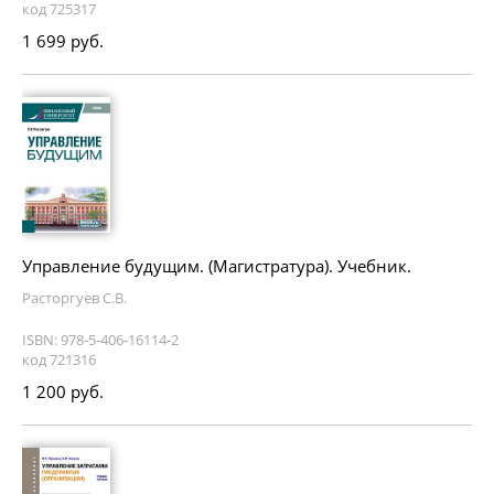
код 725317
1 699 руб.
Управление будущим. (Магистратура). Учебник.
Расторгуев С.В.
ISBN: 978-5-406-16114-2
код 721316
1 200 руб.