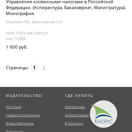
Управление косвенными налогами в Российской
Федерации. (Аспирантура, Бакалавриат, Магистратура).
Монография.
Улыбина Л.В., Белогорская А.Н.
ISBN: 978-5-466-10012-9
код 712484
1 000 руб.
Страницы:
1
2
ИЗДАТЕЛЬСТВО
ГДЕ КУПИТЬ
История
Магазинам
Новости компании
Библиотекам
Вузы-партнеры
В розницу
Вакансии