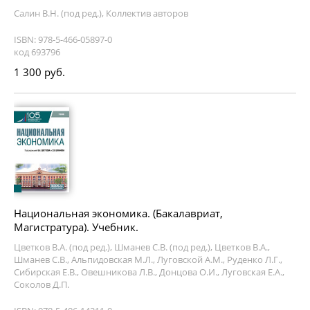
Салин В.Н. (под ред.), Коллектив авторов
ISBN: 978-5-466-05897-0
код 693796
1 300 руб.
Национальная экономика. (Бакалавриат,
Магистратура). Учебник.
Цветков В.А. (под ред.), Шманев С.В. (под ред.), Цветков В.А.,
Шманев С.В., Альпидовская М.Л., Луговской А.М., Руденко Л.Г.,
Сибирская Е.В., Овешникова Л.В., Донцова О.И., Луговская Е.А.,
Соколов Д.П.