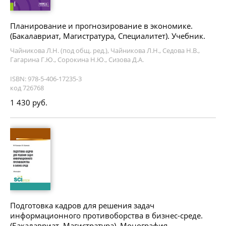
Планирование и прогнозирование в экономике.
(Бакалавриат, Магистратура, Специалитет). Учебник.
Чайникова Л.Н. (под общ. ред.), Чайникова Л.Н., Седова Н.В.,
Гагарина Г.Ю., Сорокина Н.Ю., Сизова Д.А.
ISBN: 978-5-406-17235-3
код 726768
1 430 руб.
Подготовка кадров для решения задач
информационного противоборства в бизнес-среде.
(Бакалавриат, Магистратура). Монография.