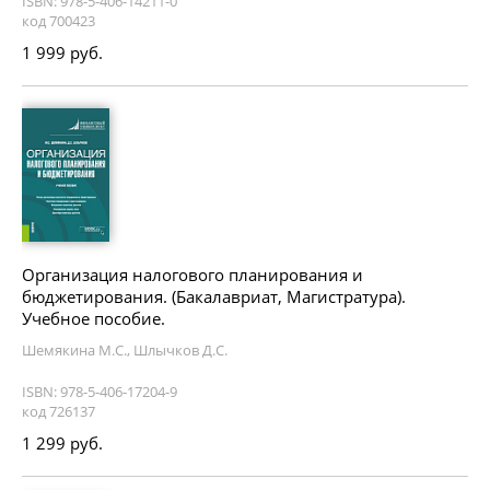
ISBN: 978-5-406-14211-0
код 700423
1 999 руб.
Организация налогового планирования и
бюджетирования. (Бакалавриат, Магистратура).
Учебное пособие.
Шемякина М.С., Шлычков Д.С.
ISBN: 978-5-406-17204-9
код 726137
1 299 руб.