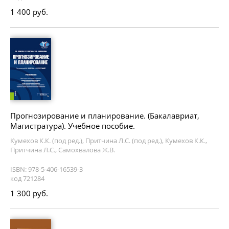
1 400 руб.
Прогнозирование и планирование. (Бакалавриат,
Магистратура). Учебное пособие.
Кумехов К.К. (под ред.), Притчина Л.С. (под ред.), Кумехов К.К.,
Притчина Л.С., Самохвалова Ж.В.
ISBN: 978-5-406-16539-3
код 721284
1 300 руб.