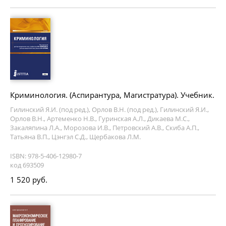
Криминология. (Аспирантура, Магистратура). Учебник.
Гилинский Я.И. (под ред.), Орлов В.Н. (под ред.), Гилинский Я.И.,
Орлов В.Н., Артеменко Н.В., Гуринская А.Л., Дикаева М.С.,
Закаляпина Л.А., Морозова И.В., Петровский А.В., Скиба А.П.,
Татьяна В.П., Цэнгэл С.Д., Щербакова Л.М.
ISBN: 978-5-406-12980-7
код 693509
1 520 руб.