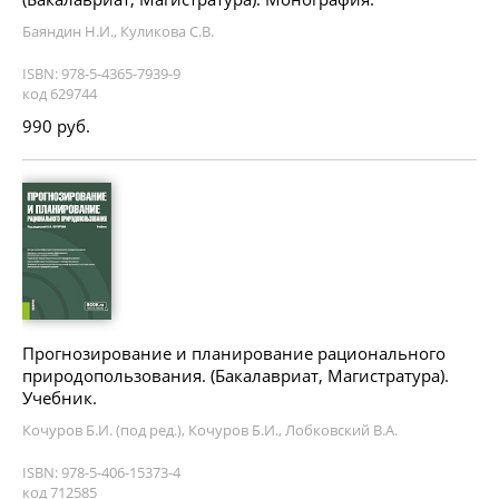
Баяндин Н.И., Куликова С.В.
ISBN: 978-5-4365-7939-9
код 629744
990 руб.
Прогнозирование и планирование рационального
природопользования. (Бакалавриат, Магистратура).
Учебник.
Кочуров Б.И. (под ред.), Кочуров Б.И., Лобковский В.А.
ISBN: 978-5-406-15373-4
код 712585