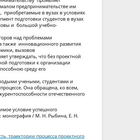
ринимательству проявляет
 малом предпринимательстве им
, приобретаемые в вузах в условиях
гмент подготовки студентов в вузах
новы и большой учебно-
торов над проблемами
а также инновационного развития
омики, вызовов
ет утверждать, что без проектной
ной подготовки к организации
пособною среду его
.
лодыми учеными, студентами и
процессе. Она обращена, ко всем,
нкурентоспособности отечественного
димое условие успешного
монография / М. Н. Рыбина, Е. Н.
ть, траектории процесса проектного