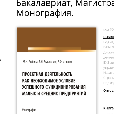
Бакалавриат, Магистра
Монография.
код 70
Рыбин
Год из
ISBN: 
Дисци
деятел
е
ВУЗ ав
управ
Издате
Страни
Вид и
Оптов
Книга