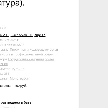
тура).
6338
а М.Н.
,
Быковская Е.Н.
,
ещё + 1
дания: 2025 г.
978-5-466-08827-4
плина:
Проектная и исследовательская
ьность в профессиональной сфере
тора:
Государственный университет
ления
льство:
Русайнс
ц: 356
здания: Монография
ая цена:
1 400 руб.
 размещена в базе