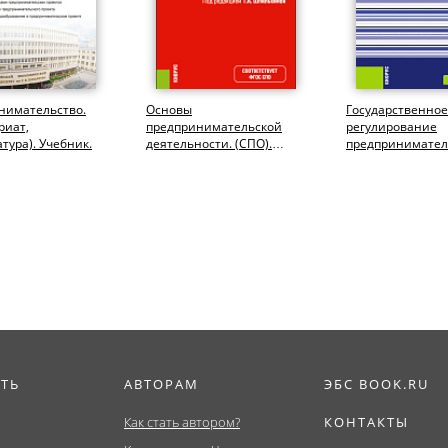
нимательство.
Основы
Государственное
риат,
предпринимательской
регулирование
тура). Учебник.
деятельности. (СПО).
предпринимател
Учебник.
деятельности.
(Бакалавриат,
Магистратура)....
ИТЬ
АВТОРАМ
ЭБС BOOK.RU
Как стать автором?
КОНТАКТЫ