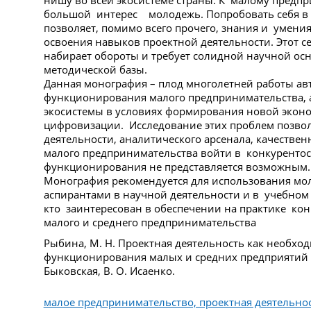
нишу во всей экосистеме страны. К малому предп
большой интерес молодежь. Попробовать себя в
позволяет, помимо всего прочего, знания и умения
освоения навыков проектной деятельности. Этот се
набирает обороты и требует солидной научной ос
методической базы.
Данная монография – плод многолетней работы ав
функционирования малого предпринимательства, 
экосистемы в условиях формирования новой экон
цифровизации. Исследование этих проблем позволя
деятельности, аналитического арсенала, качествен
малого предпринимательства войти в конкурентос
функционирования не представляется возможным
Монография рекомендуется для использования мо
аспирантами в научной деятельности и в учебном 
кто заинтересован в обеспечении на практике ко
малого и среднего предпринимательства
Рыбина, М. Н. Проектная деятельность как необхо
функционирования малых и средних предприятий : 
Быковская, В. О. Исаенко.
малое предпринимательство, проектная деятельнос