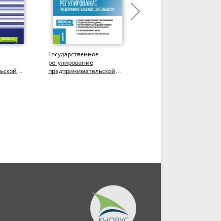
Государственное
История
регулирование
предпринимательства в
ьской
предпринимательской
России. (Бакалавриат).
деятельности.
Учебное пособие.
(Магистратура). Учебник.