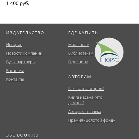
1 400 руб.
ИЗДАТЕЛЬСТВО
ГДЕ КУПИТЬ
История
Магазинам
Новости компании
Библиотекам
Вузы-партнеры
В розницу
Вакансии
АВТОРАМ
Контакты
Как стать автором?
Книга издана. Что
дальше?
Авторская заявка
Премия «Золотой фонд»
ЭБС BOOK.RU