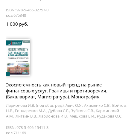
ISBN: 978-5-466-02757-0
код 675348
1 000 руб.
Экосистемность как новый тренд на рынке
финансовых услуг. Границы и противоречия.
(Бакалавриат, Магистратура). Монография.
Ларионова И.В. (под общ. ред.), Авис О.У., Акименко С.В., Войтов,
Н.В., Гончаренко М.А., Дубова С.Е., Зубкова С.В., Карминский
А.М., Литвин В.В., Ларионова И.В., Мешкова Е.И., Рудакова О.С.
ISBN: 978-5-406-15411-3
код 711169