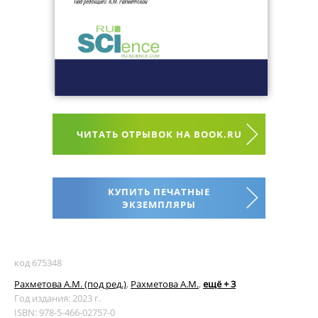
ЧИТАТЬ ОТРЫВОК НА BOOK.RU
КУПИТЬ ПЕЧАТНЫЕ
ЭКЗЕМПЛЯРЫ
код 675348
Рахметова А.М. (под ред.)
,
Рахметова А.М.
,
ещё + 3
Год издания: 2023 г.
ISBN: 978-5-466-02757-0