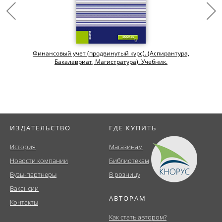
Финансовый учет (продвинутый курс). (Аспирантура,
Бакалавриат, Магистратура). Учебник.
ИЗДАТЕЛЬСТВО
ГДЕ КУПИТЬ
История
Магазинам
Новости компании
Библиотекам
Вузы-партнеры
В розницу
Вакансии
АВТОРАМ
Контакты
Как стать автором?