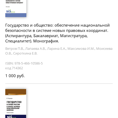
Государство и общество: обеспечение национальной
безопасности в системе новых правовых координат.
(Аспирантура, Бакалавриат, Магистратура,
Специалитет). Монография.
Ветров П.В., Лапаева А.В., Ларина Е.А., Максимова И.М., Моисеева
О.В., Сироткина Е.В.
ISBN: 978-5-466-10586-5
код 714362
1 000 руб.