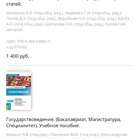
статей.
Шалашаа З.И. (под общ. ред.), Авдеенко Г.И. (под общ. ред.),
Пилия Д.Э. (под общ. ред.), Воробьев Н.Н. (под общ. ред.), Багба
А.Н. (под общ. ред.), Шаталова О.И. (под общ. ред.), Коллектив
авторов
ISBN: 978-5-466-03065-5
код 679263
1 400 руб.
Государствоведение. (Бакалавриат, Магистратура,
Специалитет). Учебное пособие.
Малько А.В. (под ред.), Панченко В.Ю. (под ред.), Александрова