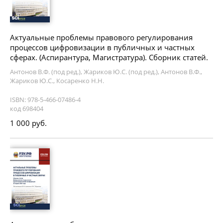
Актуальные проблемы правового регулирования
процессов цифровизации в публичных и частных
сферах. (Аспирантура, Магистратура). Сборник статей.
Антонов В.Ф. (под ред.), Жариков Ю.С. (под ред.), Антонов В.Ф.,
Жариков Ю.С., Косаренко Н.Н.
ISBN: 978-5-466-07486-4
код 698404
1 000 руб.