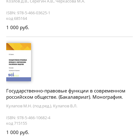
Козлов Д.В., Серегин А.В., Черкасова М.А.
ISBN: 978-5-466-03625-1
код 685164
1 000 руб.
Государственно-правовые функции в современном
российском обществе. (Бакалавриат). Монография.
Кулапов М.Н. (под ред.), Кулапов В.Л.
ISBN: 978-5-466-10682-4
код 715155
1 000 руб.