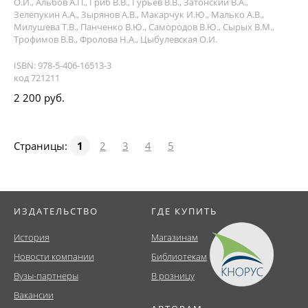
О.И., Альбов А.П., Гриб В.В., Гурьев В.В., Затонский В.А.,
Зелепукин А.А., Зырянов А.В., Макарчук И.Ю., Малько А.В.,
Милушева Т.В., Панченко В.Ю., Самородов В.Ю., Сырых В.М.,
Трофимов В.В., Фролова Н.А., Цыбулевская О.И.
ISBN: 978-5-406-16513-3
код 721211
2 200 руб.
Страницы:
1
2
3
4
5
ИЗДАТЕЛЬСТВО
ГДЕ КУПИТЬ
История
Магазинам
Новости компании
Библиотекам
Вузы-партнеры
В розницу
Вакансии