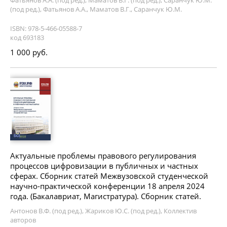
Фатьянов А.А. (под ред.), Маматов В.Г. (под ред.), Саранчук Ю.М.
(под ред.), Фатьянов А.А., Маматов В.Г., Саранчук Ю.М.
ISBN: 978-5-466-05588-7
код 693183
1 000 руб.
Актуальные проблемы правового регулирования
процессов цифровизации в публичных и частных
сферах. Сборник статей Межвузовской студенческой
научно-практической конференции 18 апреля 2024
года. (Бакалавриат, Магистратура). Сборник статей.
Антонов В.Ф. (под ред.), Жариков Ю.С. (под ред.), Коллектив
авторов