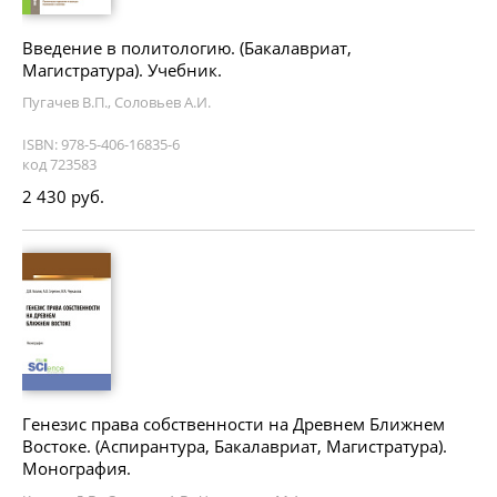
Введение в политологию. (Бакалавриат,
Магистратура). Учебник.
Пугачев В.П., Соловьев А.И.
ISBN: 978-5-406-16835-6
код 723583
2 430 руб.
Генезис права собственности на Древнем Ближнем
Востоке. (Аспирантура, Бакалавриат, Магистратура).
Монография.