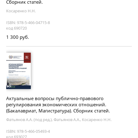
Сборник статей.
Косаренко Н.Н.
ISBN: 978-5-466-04715-8
код 690720
1 300 руб.
Актуальные вопросы публично-правового
регулирования экономических отношений.
(Бакалавриат, Магистратура). Сборник статей.
Фатьянов А.А. (под ред.), Фатьянов А.А., Косаренко Н.Н.
ISBN: 978-5-466-05493-4
код 693027