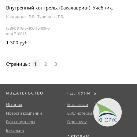
Внутренний контроль. (Бакалавриат). Учебник.
Каширская Л.В., Турищева Т.Б.
ISBN: 978-5-406-15409-0
код 710815
1 300 руб.
Страницы:
1
2
3
ИЗДАТЕЛЬСТВО
ГДЕ КУПИТЬ
История
Магазинам
Новости компании
Библиотекам
Вузы-партнеры
В розницу
Вакансии
АВТОРАМ