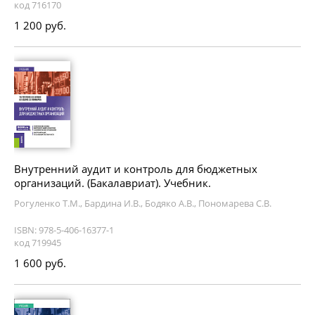
код 716170
1 200 руб.
Внутренний аудит и контроль для бюджетных
организаций. (Бакалавриат). Учебник.
Рогуленко Т.М., Бардина И.В., Бодяко А.В., Пономарева С.В.
ISBN: 978-5-406-16377-1
код 719945
1 600 руб.