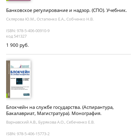
Банковское регулирование и надзор. (СПО). Учебник.
Склярова Ю.М., Остапенко Е.А., Собченко Н.В.
ISBN: 978-5-406-00910-9
код 541327
1 900 руб.
Блокчейн на службе государства. (Аспирантура,
Бакалавриат, Магистратура). Монография.
Варнавский А.В., Бурякова А.О., Себеченко Е.В.
ISBN: 978-5-406-15773-2