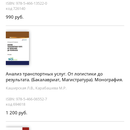
ISBN: 978-5-466-13522-0
код 726140
990 руб.
Анализ транспортных услуг. От логистики до
результата. (Бакалавриат, Магистратура). Монография.
Каширская Л.В., Карабашева М.Р.
ISBN: 978-5-466-06552-7
код 694618
1 200 руб.