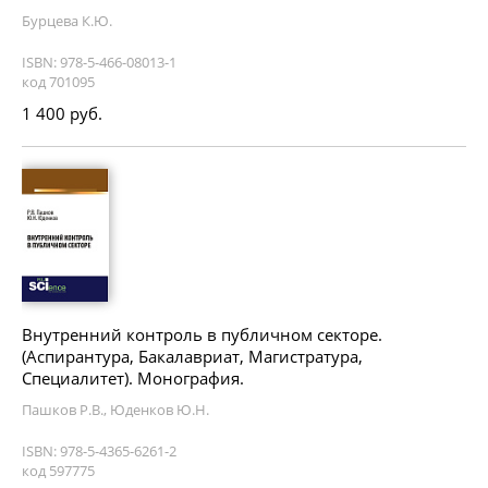
Бурцева К.Ю.
ISBN: 978-5-466-08013-1
код 701095
1 400 руб.
Внутренний контроль в публичном секторе.
(Аспирантура, Бакалавриат, Магистратура,
Специалитет). Монография.
Пашков Р.В., Юденков Ю.Н.
ISBN: 978-5-4365-6261-2
код 597775