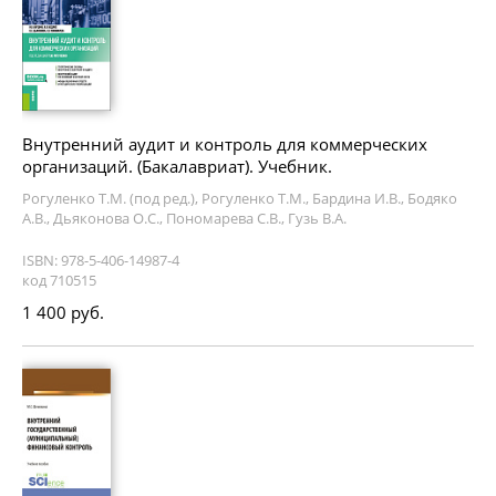
Внутренний аудит и контроль для коммерческих
организаций. (Бакалавриат). Учебник.
Рогуленко Т.М. (под ред.), Рогуленко Т.М., Бардина И.В., Бодяко
А.В., Дьяконова О.С., Пономарева С.В., Гузь В.А.
ISBN: 978-5-406-14987-4
код 710515
1 400 руб.