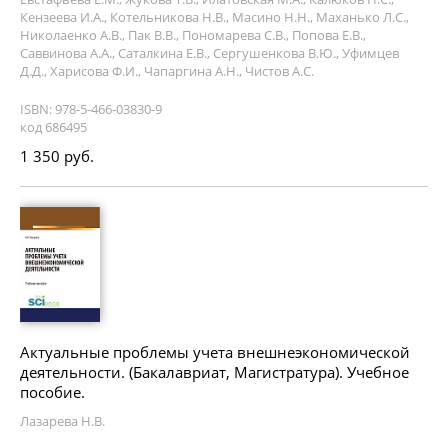
Кензеева И.А., Котельникова Н.В., Масино Н.Н., Маханько Л.С.,
Николаенко А.В., Пак В.В., Пономарева С.В., Попова Е.В.,
Саввинова А.А., Саталкина Е.В., Сергушенкова В.Ю., Уфимцев
Д.Д., Харисова Ф.И., Чапаргина А.Н., Чистов А.С.
ISBN: 978-5-466-03830-9
код 686495
1 350 руб.
Актуальные проблемы учета внешнеэкономической
деятельности. (Бакалавриат, Магистратура). Учебное
пособие.
Лазарева Н.В.