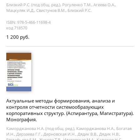
Близкий Р.С. (под общ. ред.), Рогуленко Т.М., Агеева О.А.,
Мацкуляк И.Д., Свистунов В.М., Близкий Р.С.
ISBN: 978-5-466-11698-4
код 718570
1 200 руб.
Актуальные методы формирования, анализа и
контроля отчетности системообразующих
корпоративных структур. (Аспирантура, Магистратура).
Монография.
Каморджанова Н.А. (под общ. ред.), Каморджанова Н.А., Богатая
И.Н., Дерзаева Г.Г., Дерновская И.Н., Дядик В.В., Дядик Н.В.,
Евстафьева Е.М., Жукова Т.В., Илатовская М.А., Калюков Н.С.,