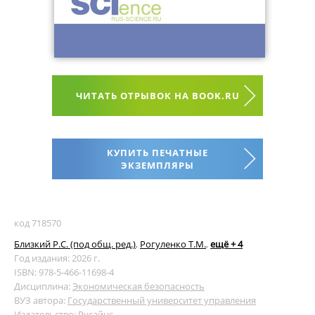
ЧИТАТЬ ОТРЫВОК НА BOOK.RU
КУПИТЬ ПЕЧАТНЫЕ
ЭКЗЕМПЛЯРЫ
код 718570
Близкий Р.С. (под общ. ред.)
,
Рогуленко Т.М.
,
ещё + 4
Год издания: 2026 г.
ISBN: 978-5-466-11698-4
Дисциплина:
Экономическая безопасность
ВУЗ автора:
Государственный университет управления
Издательство:
Русайнс