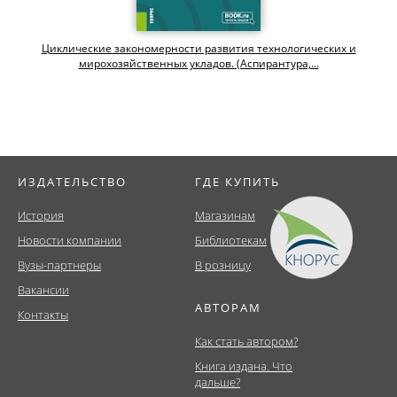
Циклические закономерности развития технологических и
мирохозяйственных укладов. (Аспирантура,...
ИЗДАТЕЛЬСТВО
ГДЕ КУПИТЬ
История
Магазинам
Новости компании
Библиотекам
Вузы-партнеры
В розницу
Вакансии
АВТОРАМ
Контакты
Как стать автором?
Книга издана. Что
дальше?