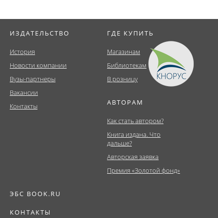
ИЗДАТЕЛЬСТВО
ГДЕ КУПИТЬ
История
Магазинам
Новости компании
Библиотекам
Вузы-партнеры
В розницу
Вакансии
АВТОРАМ
Контакты
Как стать автором?
Книга издана. Что
дальше?
Авторская заявка
Премия «Золотой фонд»
ЭБС BOOK.RU
КОНТАКТЫ