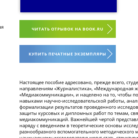
ая
ЧИТАТЬ ОТРЫВОК НА BOOK.RU
КУПИТЬ ПЕЧАТНЫЕ ЭКЗЕМПЛЯРЫ
Настоящее пособие адресовано, прежде всего, сту
направлениям «Журналистика», «Международная ж
«Медиакоммуникации», и нацелено на то, чтобы п
навыками научно-исследовательской работы, анал
формализации результатов проведенного исследов
защиты курсовых и дипломных работ по темам, св
медиакоммуникаций. Важнейшей чертой представл
наряду с введением в теоретические основы иссле
разнообразного вспомогательного методического 
начинающему исследователю могут стать структур