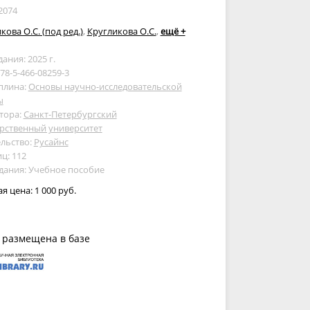
2074
кова О.С. (под ред.)
,
Кругликова О.С.
,
ещё +
дания: 2025 г.
978-5-466-08259-3
плина:
Основы научно-исследовательской
ы
тора:
Санкт-Петербургский
рственный университет
льство:
Русайнс
ц: 112
дания: Учебное пособие
ая цена:
1 000 руб.
 размещена в базе