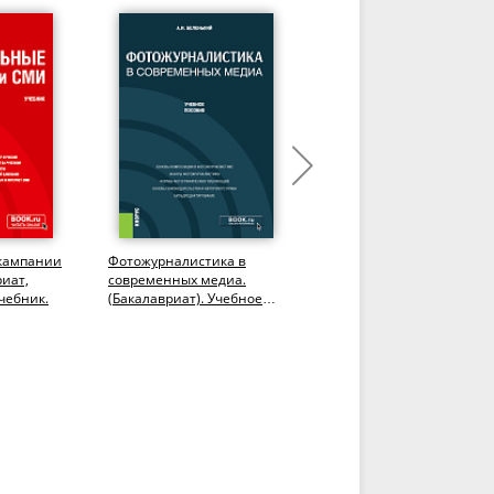
кампании
Фотожурналистика в
Основы журналистики и
риат,
современных медиа.
цифровых медиа.
чебник.
(Бакалавриат). Учебное
(Бакалавриат). Учебник.
пособие.