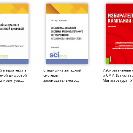
й медиатекст в
Специфика западной
Избирательные 
нной цифровой
системы
и СМИ. (Бакалав
Аспирантура,
законодательного
Магистратура). У
иат,
регулирования:
ура,...
метаморфозы «свободы
слова»....