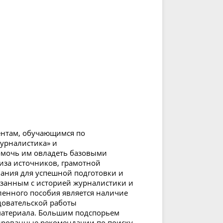
дентам, обучающимся по
урналистика» и
омочь им овладеть базовыми
иза источников, грамотной
ания для успешной подготовки и
язанным с историей журналистики и
енного пособия является наличие
довательской работы
материала. Большим подспорьем
ированные рекомендации по поиску