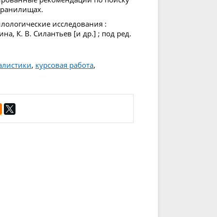
хранилищах.
лологические исследования :
на, К. В. Силантьев [и др.] ; под ред.
алистики
,
курсовая работа
,