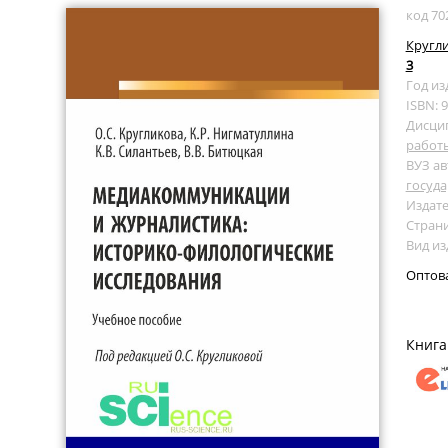
код 70
Кругли
3
Год из
ISBN: 
Дисци
работ
ВУЗ ав
госуда
Издате
Страни
Вид из
Оптов
Книга