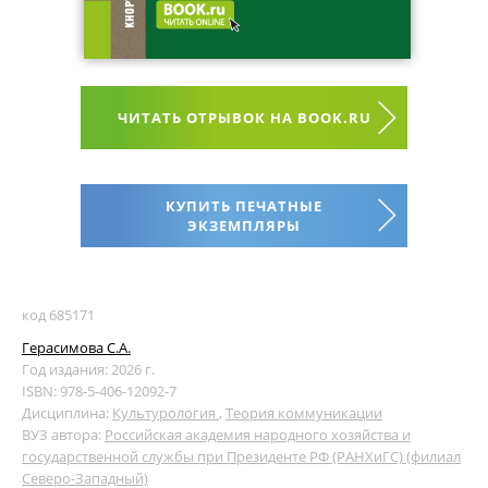
ЧИТАТЬ ОТРЫВОК НА BOOK.RU
КУПИТЬ ПЕЧАТНЫЕ
ЭКЗЕМПЛЯРЫ
код 685171
Герасимова С.А.
Год издания: 2026 г.
ISBN: 978-5-406-12092-7
Дисциплина:
Культурология
,
Теория коммуникации
ВУЗ автора:
Российская академия народного хозяйства и
государственной службы при Президенте РФ (РАНХиГС) (филиал
Северо-Западный)