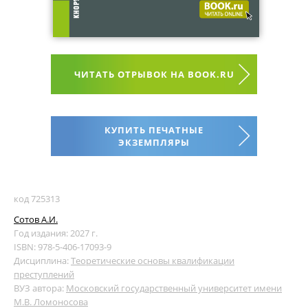
ЧИТАТЬ ОТРЫВОК НА BOOK.RU
КУПИТЬ ПЕЧАТНЫЕ
ЭКЗЕМПЛЯРЫ
код 725313
Сотов А.И.
Год издания: 2027 г.
ISBN: 978-5-406-17093-9
Дисциплина:
Теоретические основы квалификации
преступлений
ВУЗ автора:
Московский государственный университет имени
М.В. Ломоносова