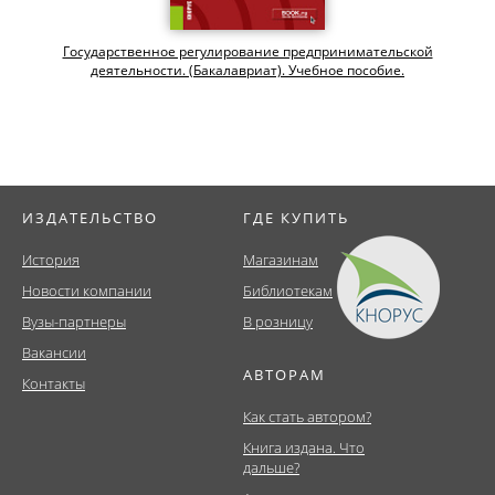
Государственное регулирование предпринимательской
деятельности. (Бакалавриат). Учебное пособие.
ИЗДАТЕЛЬСТВО
ГДЕ КУПИТЬ
История
Магазинам
Новости компании
Библиотекам
Вузы-партнеры
В розницу
Вакансии
АВТОРАМ
Контакты
Как стать автором?
Книга издана. Что
дальше?