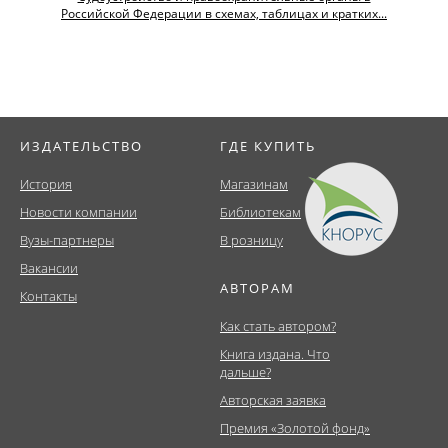
Российской Федерации в схемах, таблицах и кратких...
ИЗДАТЕЛЬСТВО
ГДЕ КУПИТЬ
История
Магазинам
Новости компании
Библиотекам
Вузы-партнеры
В розницу
Вакансии
АВТОРАМ
Контакты
Как стать автором?
Книга издана. Что
дальше?
Авторская заявка
Премия «Золотой фонд»