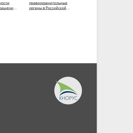
ности
правоохранительные
право: универсальные и
вращению
органы в Российской
региональные аспекты.
Федерации в схемах,
(Аспирантура,
..
таблицах и кратких...
Магистратура)....