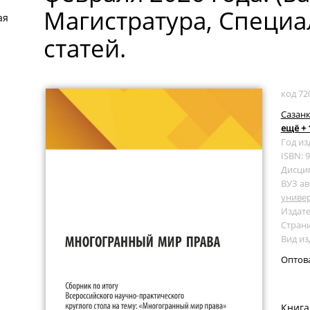
Магистратура, Специа
ая
статей.
код 72
Сазанк
ещё + 
Год из
ISBN: 
Дисци
ВУЗ ав
универ
Издате
Страни
Вид из
Оптов
Книга