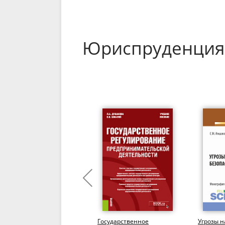
Юриспруденция
Актуальные проблемы
Государственное
Угрозы 