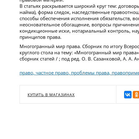
В статьях раскрывается широкий круг тем: договоры
найма), форма следок, наследственные правоотно
способы обеспечения исполнения обязательств, во
неосновательное обогащение, вопросы причинени
кондикционные иски, нотариальный контроль, нау
принципов права.
Многогранный мир права. Сборник по итогу Всерос
круглого стола на тему: «Многогранный мир права» 
сборник статей / ; под ред. О. В. Сазанковой, А. А.
право, частное право, проблемы права, правопри
КУПИТЬ В МАГАЗИНАХ