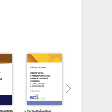
равовые
Судоустройство и
Международное частное