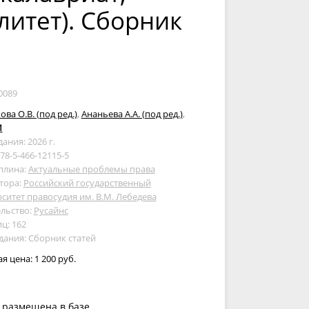
литет). Сборник
0089
ова О.В. (под ред.)
,
Ананьева А.А. (под ред.)
,
1
дания: 2026 г.
978-5-466-12115-5
плина:
Актуальные проблемы права
тора:
Российский государственный
ситет правосудия им. В.М. Лебедева
льство:
Русайнс
ц: 162
дания: Сборник статей
ая цена:
1 200 руб.
 размещена в базе