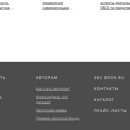
ости.
управления
аспекты деятель
атура,
современными
ОБСЕ по предот
тет).
общественными рисками.
конфликтов и
фия.
(Аспирантура,
урегулированию.
Бакалавриат,...
ИТЬ
АВТОРАМ
ЭБС BOOK.RU
Как стать автором?
КОНТАКТЫ
м
Книга издана. Что
КАТАЛОГ
дальше?
Авторская заявка
ПРАЙС-ЛИСТЫ
Премия «Золотой фонд»